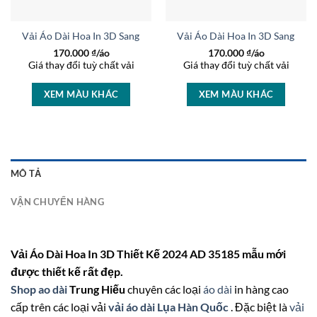
t AD 46463
Vải Áo Dài Hoa In 3D Sang Trọng AD 27233
Vải Áo Dài Hoa In 3D Sang Trọ
170.000
₫/áo
170.000
₫/áo
Giá thay đổi tuỳ chất vải
Giá thay đổi tuỳ chất vải
XEM MÀU KHÁC
XEM MÀU KHÁC
MÔ TẢ
VẬN CHUYỂN HÀNG
Vải Áo Dài Hoa In 3D Thiết Kế 2024 AD 35185 mẫu mới
được thiết kế rất đẹp.
Shop ao dài
Trung Hiếu
chuyên các loại
áo dài
in hàng cao
cấp trên các loại vải
vải áo dài Lụa Hàn Quốc
. Đặc biệt là
vải