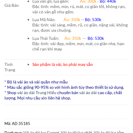
Lụa vân gỗ, lụa gấm:
Áo:
300k
-
Bộ:
440k
Giá Bán
Đặc tính: mềm, mịn, rủ, mát, co giãn tốt, không rạn,
vải có vân gỗ như gấm.
Lụa Mã Não:
Áo: 350k
--
Bộ: 530k
Đặc tính: vải sáng, mềm, rũ, co giãn, nặng vải, không
rạn, được ưa chuộng.
Lụa Thái Tuấn
:
Áo:
350k
--
Bộ:
530k
Đặc tính: vải đẹp, mềm, mịn, mát, co giãn nhẹ, hạn
chế rạn khi
may.
Tình
Sản phẩm là vải, ko phải may sẵn
Trạng
* Bộ là vải áo và vải quần như mẫu
* Màu sắc giống 90-95% so với hình ảnh tùy theo thiết bị sử dụng.
* Shop
vải áo dài Trung Hiếu
chuyên bán
vải áo dài
cao cấp, chất
lượng. Mọi nhu cầu xin liên hệ shop.
Mã:
AD 35185
Danh mục:
Vải áo dài lụa Garnet
,
Vải áo dài lụa nhật
,
Vải áo dài lụa tằm