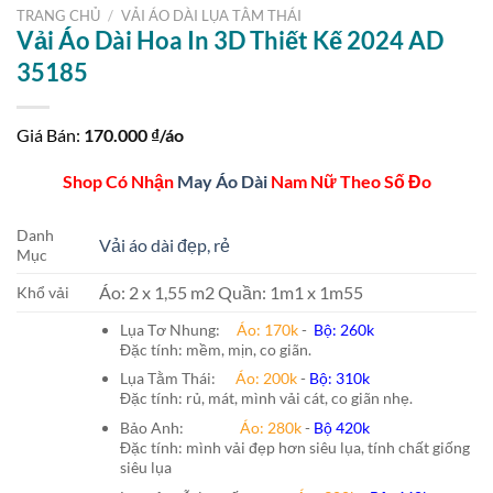
TRANG CHỦ
/
VẢI ÁO DÀI LỤA TẰM THÁI
Vải Áo Dài Hoa In 3D Thiết Kế 2024 AD
35185
Giá Bán:
170.000
₫/áo
Shop Có Nhận
May Áo Dài
Nam Nữ Theo Số Đo
Danh
Vải áo dài đẹp, rẻ
Mục
Áo: 2 x 1,55 m2 Quần: 1m1 x 1m55
Khổ vải
Lụa Tơ Nhung:
Áo: 170k
-
Bộ: 260k
Đặc tính: mềm, mịn, co giãn.
Lụa Tằm Thái:
Áo: 200k
-
Bộ: 310k
Đặc tính: rủ, mát, mình vải cát, co giãn nhẹ.
Bảo Anh:
Áo: 280k
-
Bộ 420k
Đặc tính: mình vải đẹp hơn siêu lụa, tính chất giống
siêu lụa