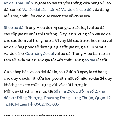
áo dài Thái Tuấn
. Ngoài áo dài truyền thống, cửa hàng vải áo
dài còn có
Vải áo dài cách tân
và
Vải áo dài cặp đôi
, đa dạng
mẫu mã, chất liệu cho quý khách tha hồ chọn lựa.
Shop ao dài
Trung Hiếu đơn vị cung cấp các loại vải áo dài
cao cấp giá rẻ nhất thị trường . Đây là nơi cung cấp vải áo dài
cho các tiệm vải trong nước. Vì vậy khi các trước học mua vải
áo dài đồng phục sẽ được giá giá tốt, giá rẻ, giá sỉ . Khi mua
vải áo dài ở
Cửa hàng áo dài
vải áo dài Trung Hiếu bạn sẽ an
tâm sẽ là đã mua được giá tốt với chất lượng
áo dài
rất tốt.
Cửa hàng bán vai ao dai đặt in, sau 2 đến 3 ngày là có hàng
cho quý khách. Tại cửa hàng có sẵn một số mẫu áo dài để quý
khách ghé xem chất lượng vải, và chất lượng in.
Mời quý khách ghé shop tại
Số nhà 29A, Đường số 2, khu
dân cư Đồng Phượng, Phường Đông Hưng Thuận, Quận 12
Tp.HCM
Liên hệ: 0902.495.087
Mời xem thêm hoạ tiết khác trên áo dài :