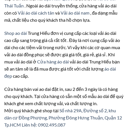
Thái Tuấn
. Ngoài áo dài truyền thống, cửa hàng vải áo dài
còn có
Vải áo dài cách tân
và
Vải áo dài nam
, đa dạng mẫu
mã, chất liệu cho quý khách tha hồ chọn lựa.
Shop ao dài
Trung Hiếu đơn vị cung cấp các loại vải áo dài
cao cấp sang trọng giá cả rất tốt . Đây là nơi cung cấp vải áo
dài cho các tiệm vải trong nước. Vì vậy khi các cơ quan mua
vải áo dài đồng phục sẽ được giá giá tốt, giá rẻ, giá sỉ . Khi
mua vải áo dài ở
Cửa hàng áo dài
vải áo dài Trung Hiếu bạn
sẽ an tâm sẽ là đã mua được giá tốt với chất lượng
áo dài
đẹp
cao cấp.
Cửa hàng bán vai ao dai đặt in, sau 2 đến 3 ngày là có hàng
cho quý khách. Tại cửa hàng có sẵn một số mẫu áo dài để quý
khách ghé xem chất lượng vải, và chất lượng in.
Mời quý khách ghé shop tại
Số nhà 29A, Đường số 2, khu
dân cư Đồng Phượng, Phường Đông Hưng Thuận, Quận 12
Tp.HCM
Liên hệ: 0902.495.087