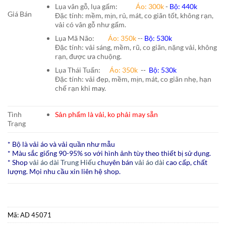
Lụa vân gỗ, lụa gấm:
Áo:
300k
-
Bộ:
440k
Giá Bán
Đặc tính: mềm, mịn, rủ, mát, co giãn tốt, không rạn,
vải có vân gỗ như gấm.
Lụa Mã Não:
Áo: 350k
--
Bộ: 530k
Đặc tính: vải sáng, mềm, rũ, co giãn, nặng vải, không
rạn, được ưa chuộng.
Lụa Thái Tuấn
:
Áo:
350k
--
Bộ:
530k
Đặc tính: vải đẹp, mềm, mịn, mát, co giãn nhẹ, hạn
chế rạn khi
may.
Tình
Sản phẩm là vải, ko phải may sẵn
Trạng
* Bộ là vải áo và vải quần như mẫu
* Màu sắc giống 90-95% so với hình ảnh tùy theo thiết bị sử dụng.
* Shop
vải áo dài Trung Hiếu
chuyên bán
vải áo dài
cao cấp, chất
lượng. Mọi nhu cầu xin liên hệ shop.
Mã:
AD 45071