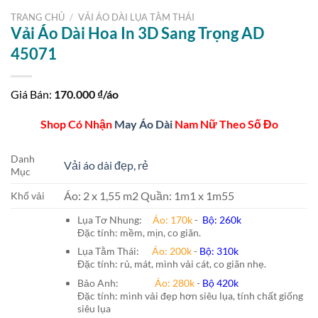
TRANG CHỦ
/
VẢI ÁO DÀI LỤA TẰM THÁI
Vải Áo Dài Hoa In 3D Sang Trọng AD
45071
Giá Bán:
170.000
₫/áo
Shop Có Nhận
May Áo Dài
Nam Nữ Theo Số Đo
Danh
Vải áo dài đẹp, rẻ
Mục
Áo: 2 x 1,55 m2 Quần: 1m1 x 1m55
Khổ vải
Lụa Tơ Nhung:
Áo: 170k
-
Bộ: 260k
Đặc tính: mềm, mịn, co giãn.
Lụa Tằm Thái:
Áo: 200k
-
Bộ: 310k
Đặc tính: rủ, mát, mình vải cát, co giãn nhẹ.
Bảo Anh:
Áo: 280k
-
Bộ 420k
Đặc tính: mình vải đẹp hơn siêu lụa, tính chất giống
siêu lụa