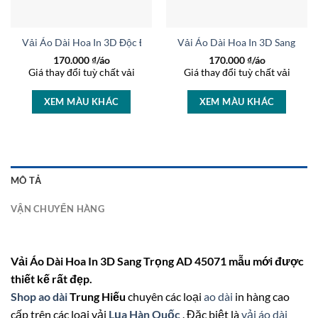
rọng AD 27233
Vải Áo Dài Hoa In 3D Độc Đáo AD 37236
Vải Áo Dài Hoa In 3D Sang Trọ
170.000
₫/áo
170.000
₫/áo
Giá thay đổi tuỳ chất vải
Giá thay đổi tuỳ chất vải
XEM MÀU KHÁC
XEM MÀU KHÁC
MÔ TẢ
VẬN CHUYỂN HÀNG
Vải Áo Dài Hoa In 3D Sang Trọng AD 45071 mẫu mới được
thiết kế rất đẹp.
Shop ao dài
Trung Hiếu
chuyên các loại
ao dài
in hàng cao
cấp trên các loại vải
Lụa Hàn Quốc
. Đặc biệt là
vải áo dài