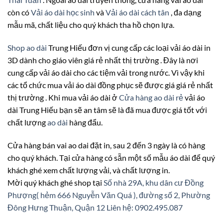
còn có
Vải áo dài học sinh
và
Vải áo dài cách tân
, đa dạng
mẫu mã, chất liệu cho quý khách tha hồ chọn lựa.
Shop ao dài
Trung Hiếu đơn vị cung cấp các loại vải áo dài in
3D dành cho giáo viên giá rẻ nhất thị trường . Đây là nơi
cung cấp vải áo dài cho các tiệm vải trong nước. Vì vậy khi
các tổ chức mua vải áo dài đồng phục sẽ được giá giá rẻ nhất
thị trường . Khi mua vải áo dài ở
Cửa hàng ao dài rẻ
vải áo
dài Trung Hiếu bạn sẽ an tâm sẽ là đã mua được giá tốt với
chất lượng
ao dài
hàng đẩu.
Cửa hàng bán vai ao dai đặt in, sau 2 đến 3 ngày là có hàng
cho quý khách. Tại cửa hàng có sẵn một số mẫu áo dài để quý
khách ghé xem chất lượng vải, và chất lượng in.
Mời quý khách ghé shop tại
Số nhà 29A, khu dân cư Đồng
Phượng( hẻm 666 Nguyễn Văn Quá ), đường số 2, Phường
Đông Hưng Thuận, Quận 12
Liên hệ: 0902.495.087