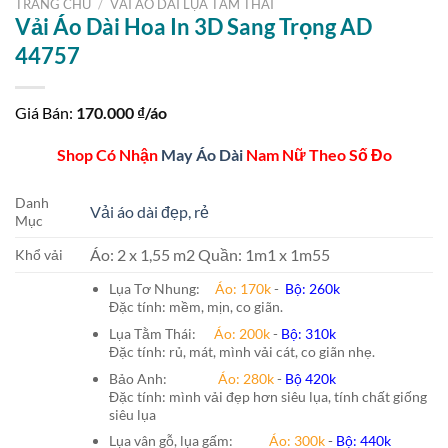
TRANG CHỦ
/
VẢI ÁO DÀI LỤA TẰM THÁI
Vải Áo Dài Hoa In 3D Sang Trọng AD
44757
Giá Bán:
170.000
₫/áo
Shop Có Nhận
May Áo Dài
Nam Nữ Theo Số Đo
Danh
Vải áo dài đẹp, rẻ
Mục
Áo: 2 x 1,55 m2 Quần: 1m1 x 1m55
Khổ vải
Lụa Tơ Nhung:
Áo: 170k
-
Bộ: 260k
Đặc tính: mềm, mịn, co giãn.
Lụa Tằm Thái:
Áo: 200k
-
Bộ: 310k
Đặc tính: rủ, mát, mình vải cát, co giãn nhẹ.
Bảo Anh:
Áo: 280k
-
Bộ 420k
Đặc tính: mình vải đẹp hơn siêu lụa, tính chất giống
siêu lụa
Lụa vân gỗ, lụa gấm:
Áo:
300k
-
Bộ:
440k