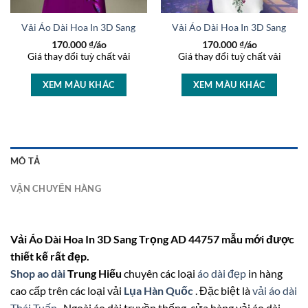
t AD 46463
Vải Áo Dài Hoa In 3D Sang Trọng AD 46447
Vải Áo Dài Hoa In 3D Sang Trọ
170.000
₫/áo
170.000
₫/áo
Giá thay đổi tuỳ chất vải
Giá thay đổi tuỳ chất vải
XEM MÀU KHÁC
XEM MÀU KHÁC
MÔ TẢ
VẬN CHUYỂN HÀNG
Vải Áo Dài Hoa In 3D Sang Trọng AD 44757 mẫu mới được
thiết kế rất đẹp.
Shop ao dài
Trung Hiếu
chuyên các loại
áo dài đẹp
in hàng
cao cấp trên các loại vải
Lụa Hàn Quốc
. Đặc biệt là
vải áo dài
Thái Tuấn
. Ngoài áo dài truyền thống, cửa hàng vải áo dài