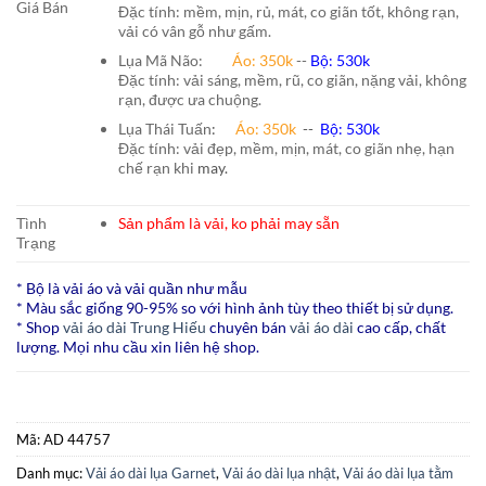
Giá Bán
Đặc tính: mềm, mịn, rủ, mát, co giãn tốt, không rạn,
vải có vân gỗ như gấm.
Lụa Mã Não:
Áo: 350k
--
Bộ: 530k
Đặc tính: vải sáng, mềm, rũ, co giãn, nặng vải, không
rạn, được ưa chuộng.
Lụa Thái Tuấn
:
Áo:
350k
--
Bộ:
530k
Đặc tính: vải đẹp, mềm, mịn, mát, co giãn nhẹ, hạn
chế rạn khi
may.
Tình
Sản phẩm là vải, ko phải may sẵn
Trạng
* Bộ là vải áo và vải quần như mẫu
* Màu sắc giống 90-95% so với hình ảnh tùy theo thiết bị sử dụng.
* Shop
vải áo dài Trung Hiếu
chuyên bán
vải áo dài
cao cấp, chất
lượng. Mọi nhu cầu xin liên hệ shop.
Mã:
AD 44757
Danh mục:
Vải áo dài lụa Garnet
,
Vải áo dài lụa nhật
,
Vải áo dài lụa tằm