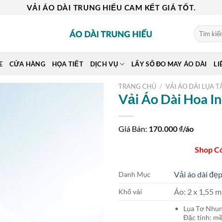
VẢI ÁO DÀI TRUNG HIẾU CAM KẾT GIÁ TỐT.
Tìm
kiếm:
E
CỬA HÀNG
HỌA TIẾT
DỊCH VỤ
LẤY SỐ ĐO MAY ÁO DÀI
LI
TRANG CHỦ
/
VẢI ÁO DÀI LỤA T
Vải Áo Dài Hoa I
Giá Bán:
170.000
₫/áo
Shop C
Vải áo dài đẹp
Danh Mục
Áo: 2 x 1,55
Khổ vải
Lụa Tơ Nh
Đặc tính: mề