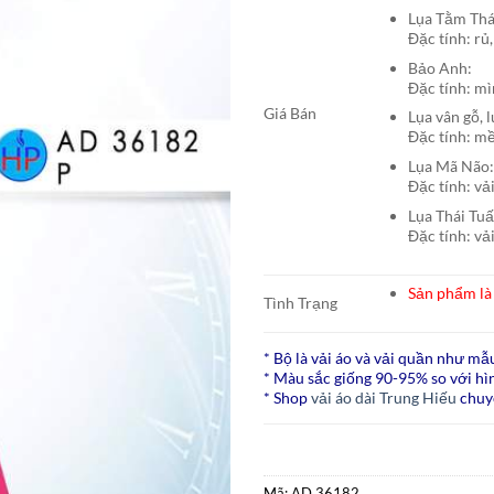
Lụa Tằm T
Đặc tính: rủ,
Bảo A
Đặc tính: mì
Giá Bán
Lụa vân gỗ, 
Đặc tính: mề
Lụa Mã N
Đặc tính: vả
Lụa Thái Tu
Đặc tính: vả
Sản phẩm là 
Tình Trạng
* Bộ là vải áo và vải quần như mẫ
* Màu sắc giống 90-95% so với hìn
* Shop
vải áo dài Trung Hiếu
chuy
Mã:
AD 36182