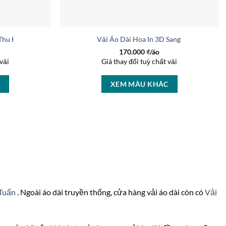
 Thu Hút AD 46463
Vải Áo Dài Hoa In 3D Sang Trọng AD 46
170.000
₫/áo
vải
Giá thay đổi tuỳ chất vải
C
XEM MÀU KHÁC
 Tuấn
. Ngoài áo dài truyền thống, cửa hàng vải áo dài còn có
Vải