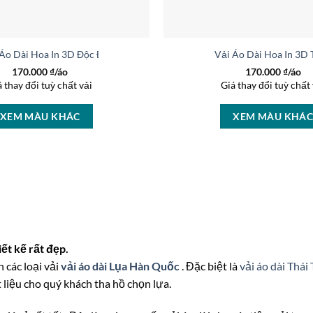
 Áo Dài Hoa In 3D Độc Đáo AD 37236
Vải Áo Dài Hoa In 3D
170.000
₫/áo
170.000
₫/áo
á thay đổi tuỳ chất vải
Giá thay đổi tuỳ chất 
XEM MÀU KHÁC
XEM MÀU KHÁ
ết kế rất đẹp.
 các loại vải
vải áo dài Lụa Hàn Quốc
. Đặc biệt là
vải áo dài Thái
 liệu cho quý khách tha hồ chọn lựa.