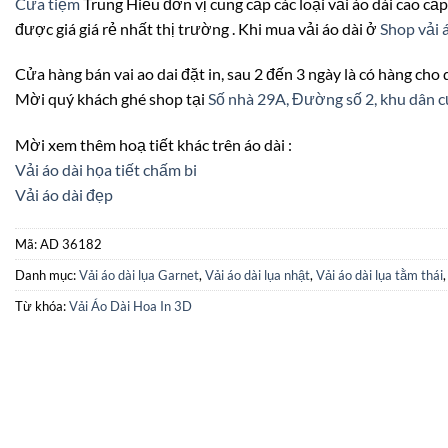
Cửa tiệm
Trung Hiếu đơn vị cung cấp các loại vải áo dài cao cấp
được giá giá rẻ nhất thị trường . Khi mua vải áo dài ở
Shop vải 
Cửa hàng bán vai ao dai đặt in, sau 2 đến 3 ngày là có hàng cho
Mời quý khách ghé shop tại
Số nhà 29A, Đường số 2, khu dâ
Mời xem thêm hoạ tiết khác trên áo dài :
Vải áo dài họa tiết chấm bi
Vải áo dài đẹp
Mã:
AD 36182
Danh mục:
Vải áo dài lụa Garnet
,
Vải áo dài lụa nhật
,
Vải áo dài lụa tằm thái
Từ khóa:
Vải Áo Dài Hoa In 3D