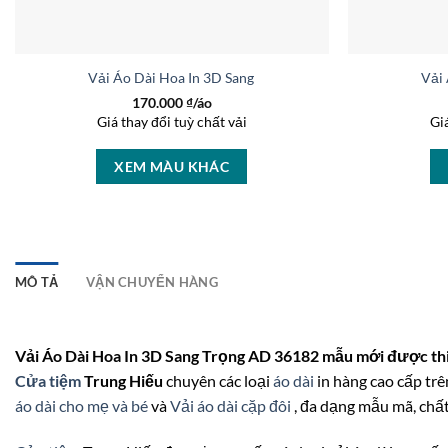
Vải Áo Dài Hoa In 3D Sang Trọng AD 27233
Vải
170.000
₫/áo
Giá thay đổi tuỳ chất vải
Gi
XEM MÀU KHÁC
MÔ TẢ
VẬN CHUYỂN HÀNG
Vải Áo Dài Hoa In 3D Sang Trọng AD 36182 mẫu mới được thi
Cửa tiệm
Trung Hiếu
chuyên các loại
áo dài
in hàng cao cấp trên
áo dài cho mẹ và bé
và
Vải áo dài cặp đôi
, đa dạng mẫu mã, chất