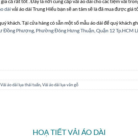
 giá cả rất tốt . Đây là nơi cung cấp vải áo dài cho các tiệm vải tr
áo dài
vải áo dài Trung Hiếu bạn sẽ an tâm sẽ là đã mua được giá t
 quý khách. Tại cửa hàng có sẵn một số mẫu áo dài để quý khách gh
n cư Đồng Phượng, Phường Đông Hưng Thuận, Quận 12 Tp.HCM
L
,
Vải áo dài lụa thái tuấn
,
Vải áo dài lụa vân gỗ
HOẠ TIẾT VẢI ÁO DÀI