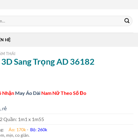
ÊN HỆ
ẰM THÁI
n 3D Sang Trọng AD 36182
ó Nhận
May Áo Dài
Nam Nữ Theo Số Đo
, rẻ
 m2 Quần: 1m1 x 1m55
ung:
Áo: 170k
-
Bộ: 260k
m, mịn, co giãn.