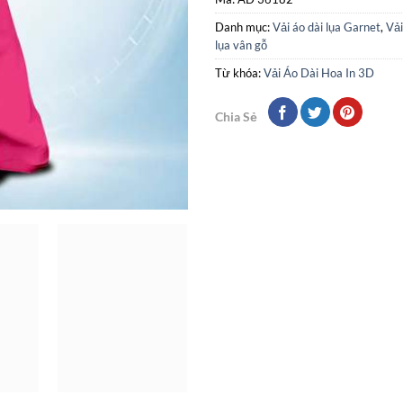
Danh mục:
Vải áo dài lụa Garnet
,
Vải
lụa vân gỗ
Từ khóa:
Vải Áo Dài Hoa In 3D
Chia Sẻ