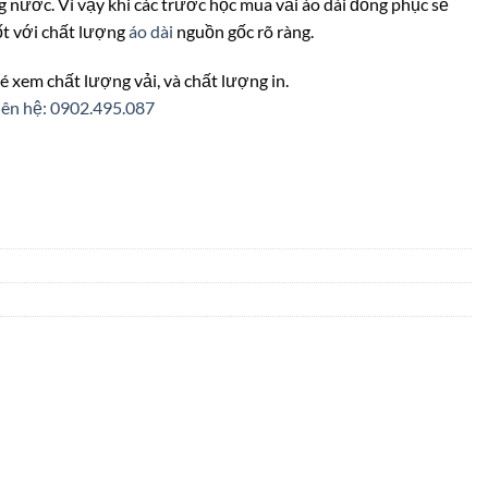
ong nước. Vì vậy khi các trước học mua vải áo dài đồng phục sẽ
ốt với chất lượng
áo dài
nguồn gốc rõ ràng.
é xem chất lượng vải, và chất lượng in.
iên hệ: 0902.495.087