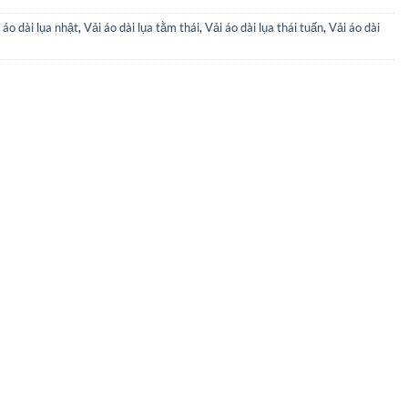
 áo dài lụa nhật
,
Vải áo dài lụa tằm thái
,
Vải áo dài lụa thái tuấn
,
Vải áo dài