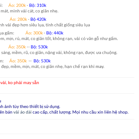
hái:
Áo: 200k
-
Bộ: 310k
 mát, mình vải cát, co giãn nhẹ.
nh:
Áo: 280k
-
Bộ 420k
nh vải đẹp hơn siêu lụa, tính chất giống siêu lụa
lụa gấm:
Áo:
300k
-
Bộ:
440k
m, mịn, rủ, mát, co giãn tốt, không rạn, vải có vân gỗ như gấm.
ão:
Áo: 350k
--
Bộ: 530k
i sáng, mềm, rũ, co giãn, nặng vải, không rạn, được ưa chuộng.
ấn
:
Áo:
350k
--
Bộ:
530k
i đẹp, mềm, mịn, mát, co giãn nhẹ, hạn chế rạn khi
may.
vải, ko phải may sẵn
u
h ảnh tùy theo thiết bị sử dụng.
ên bán
vải áo dài
cao cấp, chất lượng. Mọi nhu cầu xin liên hệ shop.