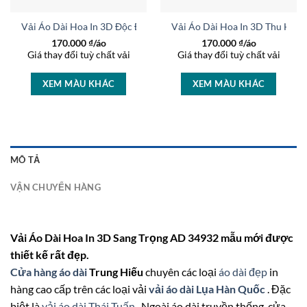
rọng AD 46447
Vải Áo Dài Hoa In 3D Độc Đáo AD 37236
Vải Áo Dài Hoa In 3D Thu Hút
170.000
₫/áo
170.000
₫/áo
Giá thay đổi tuỳ chất vải
Giá thay đổi tuỳ chất vải
XEM MÀU KHÁC
XEM MÀU KHÁC
MÔ TẢ
VẬN CHUYỂN HÀNG
Vải Áo Dài Hoa In 3D Sang Trọng AD 34932 mẫu mới được
thiết kế rất đẹp.
Cửa hàng áo dài
Trung Hiếu
chuyên các loại
áo dài đẹp
in
hàng cao cấp trên các loại vải
vải áo dài Lụa Hàn Quốc
. Đặc
biệt là
vải áo dài Thái Tuấn
. Ngoài áo dài truyền thống, cửa