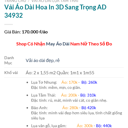
TRANG CHỦ
/
VẢI ÁO DÀI LỤA TẰM THÁI
Vải Áo Dài Hoa In 3D Sang Trọng AD
34932
Giá Bán:
170.000
₫/áo
Shop Có Nhận
May Áo Dài
Nam Nữ Theo Số Đo
Danh
Vải áo dài đẹp, rẻ
Mục
Áo: 2 x 1,55 m2 Quần: 1m1 x 1m55
Khổ vải
Lụa Tơ Nhung:
Áo: 170k
-
Bộ: 260k
Đặc tính: mềm, mịn, co giãn.
Lụa Tằm Thái:
Áo: 200k
-
Bộ: 310k
Đặc tính: rủ, mát, mình vải cát, co giãn nhẹ.
Bảo Anh:
Áo: 280k
-
Bộ 420k
Đặc tính: mình vải đẹp hơn siêu lụa, tính chất giống
siêu lụa
Lụa vân gỗ, lụa gấm:
Áo:
300k
-
Bộ:
440k