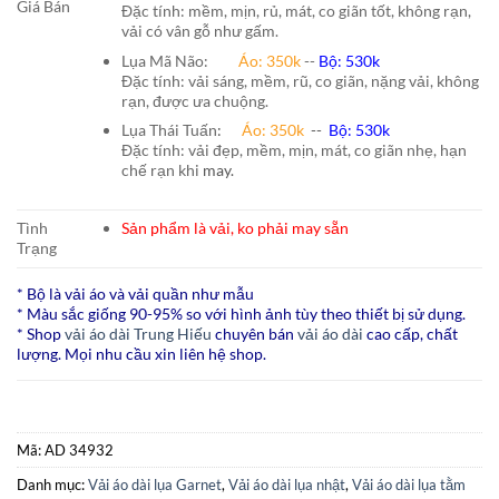
Giá Bán
Đặc tính: mềm, mịn, rủ, mát, co giãn tốt, không rạn,
vải có vân gỗ như gấm.
Lụa Mã Não:
Áo: 350k
--
Bộ: 530k
Đặc tính: vải sáng, mềm, rũ, co giãn, nặng vải, không
rạn, được ưa chuộng.
Lụa Thái Tuấn
:
Áo:
350k
--
Bộ:
530k
Đặc tính: vải đẹp, mềm, mịn, mát, co giãn nhẹ, hạn
chế rạn khi
may.
Tình
Sản phẩm là vải, ko phải may sẵn
Trạng
* Bộ là vải áo và vải quần như mẫu
* Màu sắc giống 90-95% so với hình ảnh tùy theo thiết bị sử dụng.
* Shop
vải áo dài Trung Hiếu
chuyên bán
vải áo dài
cao cấp, chất
lượng. Mọi nhu cầu xin liên hệ shop.
Mã:
AD 34932
Danh mục:
Vải áo dài lụa Garnet
,
Vải áo dài lụa nhật
,
Vải áo dài lụa tằm