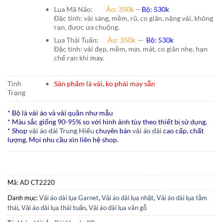
Lụa Mã Não:
Áo: 350k
--
Bộ: 530k
Đặc tính: vải sáng, mềm, rũ, co giãn, nặng vải, không
rạn, được ưa chuộng.
Lụa Thái Tuấn
:
Áo:
350k
--
Bộ:
530k
Đặc tính: vải đẹp, mềm, mịn, mát, co giãn nhẹ, hạn
chế rạn khi
may.
Tình
Sản phẩm là vải, ko phải may sẵn
Trạng
* Bộ là vải áo và vải quần như mẫu
* Màu sắc giống 90-95% so với hình ảnh tùy theo thiết bị sử dụng.
* Shop
vải áo dài Trung Hiếu
chuyên bán
vải áo dài
cao cấp, chất
lượng. Mọi nhu cầu xin liên hệ shop.
Mã:
AD CT2220
Danh mục:
Vải áo dài lụa Garnet
,
Vải áo dài lụa nhật
,
Vải áo dài lụa tằm
thái
,
Vải áo dài lụa thái tuấn
,
Vải áo dài lụa vân gỗ