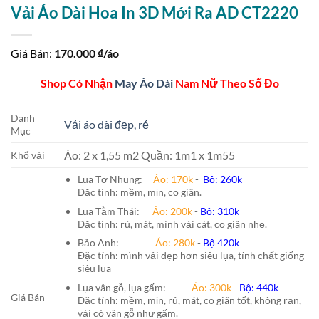
Vải Áo Dài Hoa In 3D Mới Ra AD CT2220
Giá Bán:
170.000
₫/áo
Shop Có Nhận
May Áo Dài
Nam Nữ Theo Số Đo
Danh
Vải áo dài đẹp, rẻ
Mục
Áo: 2 x 1,55 m2 Quần: 1m1 x 1m55
Khổ vải
Lụa Tơ Nhung:
Áo: 170k
-
Bộ: 260k
Đặc tính: mềm, mịn, co giãn.
Lụa Tằm Thái:
Áo: 200k
-
Bộ: 310k
Đặc tính: rủ, mát, mình vải cát, co giãn nhẹ.
Bảo Anh:
Áo: 280k
-
Bộ 420k
Đặc tính: mình vải đẹp hơn siêu lụa, tính chất giống
siêu lụa
Lụa vân gỗ, lụa gấm:
Áo:
300k
-
Bộ:
440k
Giá Bán
Đặc tính: mềm, mịn, rủ, mát, co giãn tốt, không rạn,
vải có vân gỗ như gấm.