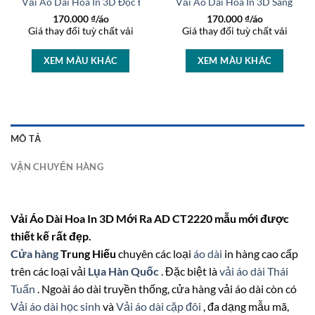
t AD 46463
Vải Áo Dài Hoa In 3D Độc Đáo AD 37236
Vải Áo Dài Hoa In 3D Sang Trọ
170.000
₫/áo
170.000
₫/áo
Giá thay đổi tuỳ chất vải
Giá thay đổi tuỳ chất vải
XEM MÀU KHÁC
XEM MÀU KHÁC
MÔ TẢ
VẬN CHUYỂN HÀNG
Vải Áo Dài Hoa In 3D Mới Ra AD CT2220 mẫu mới được
thiết kế rất đẹp.
Cửa hàng
Trung Hiếu
chuyên các loại
áo dài
in hàng cao cấp
trên các loại vải
Lụa Hàn Quốc
. Đặc biệt là
vải áo dài Thái
Tuấn
. Ngoài áo dài truyền thống, cửa hàng vải áo dài còn có
Vải áo dài học sinh
và
Vải áo dài cặp đôi
, đa dạng mẫu mã,