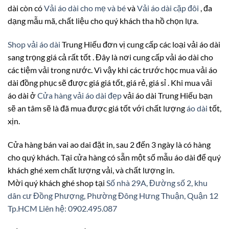
dài còn có
Vải áo dài cho mẹ và bé
và
Vải áo dài cặp đôi
, đa
dạng mẫu mã, chất liệu cho quý khách tha hồ chọn lựa.
Shop vải áo dài
Trung Hiếu đơn vị cung cấp các loại vải áo dài
sang trọng giá cả rất tốt . Đây là nơi cung cấp vải áo dài cho
các tiệm vải trong nước. Vì vậy khi các trước học mua vải áo
dài đồng phục sẽ được giá giá tốt, giá rẻ, giá sỉ . Khi mua vải
áo dài ở
Cửa hàng vải áo dài đẹp
vải áo dài Trung Hiếu bạn
sẽ an tâm sẽ là đã mua được giá tốt với chất lượng
áo dài
tốt,
xịn.
Cửa hàng bán vai ao dai đặt in, sau 2 đến 3 ngày là có hàng
cho quý khách. Tại cửa hàng có sẵn một số mẫu áo dài để quý
khách ghé xem chất lượng vải, và chất lượng in.
Mời quý khách ghé shop tại
Số nhà 29A, Đường số 2, khu
dân cư Đồng Phượng, Phường Đông Hưng Thuận, Quận 12
Tp.HCM
Liên hệ: 0902.495.087