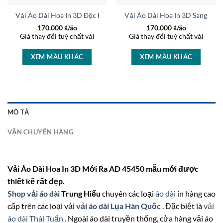
t AD 46463
Vải Áo Dài Hoa In 3D Độc Đáo AD 37236
Vải Áo Dài Hoa In 3D Sang Trọ
170.000
₫/áo
170.000
₫/áo
Giá thay đổi tuỳ chất vải
Giá thay đổi tuỳ chất vải
XEM MÀU KHÁC
XEM MÀU KHÁC
MÔ TẢ
VẬN CHUYỂN HÀNG
Vải Áo Dài Hoa In 3D Mới Ra AD 45450 mẫu mới được
thiết kế rất đẹp.
Shop vải áo dài
Trung Hiếu
chuyên các loại
áo dài
in hàng cao
cấp trên các loại vải
vải áo dài Lụa Hàn Quốc
. Đặc biệt là
vải
áo dài Thái Tuấn
. Ngoài áo dài truyền thống, cửa hàng vải áo