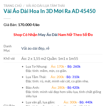
TRANG CHỦ
/
VẢI ÁO DÀI LỤA TẰM THÁI
Vải Áo Dài Hoa In 3D Mới Ra AD 45450
Giá Bán:
170.000
₫/áo
Shop Có Nhận
May Áo Dài
Nam Nữ Theo Số Đo
Danh
Vải áo dài đẹp, rẻ
Mục
Áo: 2 x 1,55 m2 Quần: 1m1 x 1m55
Khổ vải
Lụa Tơ Nhung:
Áo: 170k
-
Bộ: 260k
Đặc tính: mềm, mịn, co giãn.
Lụa Tằm Thái:
Áo: 200k
-
Bộ: 310k
Đặc tính: rủ, mát, mình vải cát, co giãn nhẹ.
Bảo Anh:
Áo: 280k
-
Bộ 420k
Đặc tính: mình vải đẹp hơn siêu lụa, tính chất giống
siêu lụa
Lụa vân gỗ, lụa gấm:
Áo:
300k
-
Bộ:
440k
Giá Bán