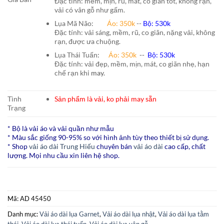
Đặc tính: mềm, mịn, rủ, mát, co giãn tốt, không rạn,
vải có vân gỗ như gấm.
Lụa Mã Não:
Áo: 350k
--
Bộ: 530k
Đặc tính: vải sáng, mềm, rũ, co giãn, nặng vải, không
rạn, được ưa chuộng.
Lụa Thái Tuấn
:
Áo:
350k
--
Bộ:
530k
Đặc tính: vải đẹp, mềm, mịn, mát, co giãn nhẹ, hạn
chế rạn khi
may.
Tình
Sản phẩm là vải, ko phải may sẵn
Trạng
* Bộ là vải áo và vải quần như mẫu
* Màu sắc giống 90-95% so với hình ảnh tùy theo thiết bị sử dụng.
* Shop
vải áo dài Trung Hiếu
chuyên bán
vải áo dài
cao cấp, chất
lượng. Mọi nhu cầu xin liên hệ shop.
Mã:
AD 45450
Danh mục:
Vải áo dài lụa Garnet
,
Vải áo dài lụa nhật
,
Vải áo dài lụa tằm
thái
,
Vải áo dài lụa thái tuấn
,
Vải áo dài lụa vân gỗ