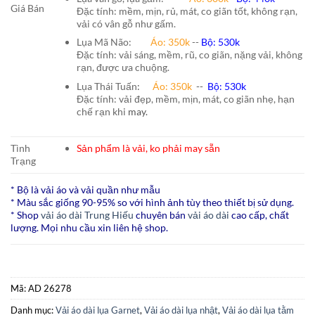
Giá Bán
Đặc tính: mềm, mịn, rủ, mát, co giãn tốt, không rạn,
vải có vân gỗ như gấm.
Lụa Mã Não:
Áo: 350k
--
Bộ: 530k
Đặc tính: vải sáng, mềm, rũ, co giãn, nặng vải, không
rạn, được ưa chuộng.
Lụa Thái Tuấn
:
Áo:
350k
--
Bộ:
530k
Đặc tính: vải đẹp, mềm, mịn, mát, co giãn nhẹ, hạn
chế rạn khi
may.
Tình
Sản phẩm là vải, ko phải may sẵn
Trạng
* Bộ là vải áo và vải quần như mẫu
* Màu sắc giống 90-95% so với hình ảnh tùy theo thiết bị sử dụng.
* Shop
vải áo dài Trung Hiếu
chuyên bán
vải áo dài
cao cấp, chất
lượng. Mọi nhu cầu xin liên hệ shop.
Mã:
AD 26278
Danh mục:
Vải áo dài lụa Garnet
,
Vải áo dài lụa nhật
,
Vải áo dài lụa tằm