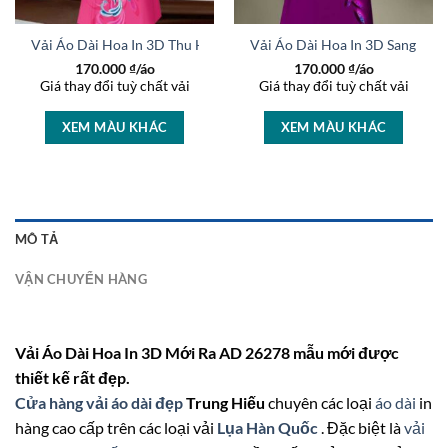
rọng AD 27233
Vải Áo Dài Hoa In 3D Thu Hút AD 46463
Vải Áo Dài Hoa In 3D Sang Trọ
170.000
₫/áo
170.000
₫/áo
Giá thay đổi tuỳ chất vải
Giá thay đổi tuỳ chất vải
XEM MÀU KHÁC
XEM MÀU KHÁC
MÔ TẢ
VẬN CHUYỂN HÀNG
Vải Áo Dài Hoa In 3D Mới Ra AD 26278 mẫu mới được
thiết kế rất đẹp.
Cửa hàng vải áo dài đẹp
Trung Hiếu
chuyên các loại
áo dài
in
hàng cao cấp trên các loại vải
Lụa Hàn Quốc
. Đặc biệt là
vải