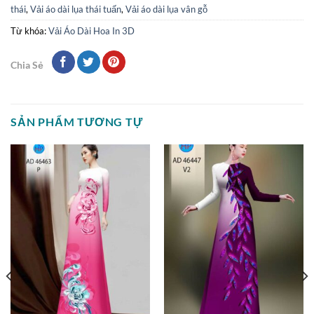
thái
,
Vải áo dài lụa thái tuấn
,
Vải áo dài lụa vân gỗ
Từ khóa:
Vải Áo Dài Hoa In 3D
Chia Sẻ
SẢN PHẨM TƯƠNG TỰ