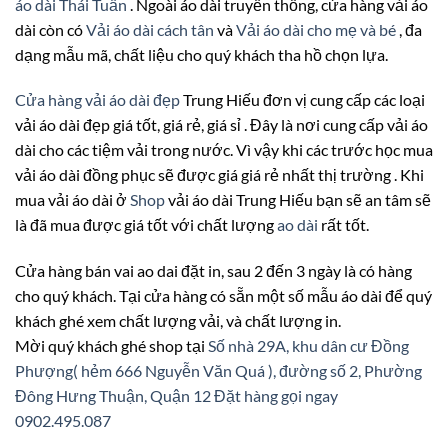
áo dài Thái Tuấn
. Ngoài áo dài truyền thống, cửa hàng vải áo
dài còn có
Vải áo dài cách tân
và
Vải áo dài cho mẹ và bé
, đa
dạng mẫu mã, chất liệu cho quý khách tha hồ chọn lựa.
Cửa hàng vải áo dài đẹp
Trung Hiếu đơn vị cung cấp các loại
vải áo dài đẹp giá tốt, giá rẻ, giá sỉ . Đây là nơi cung cấp vải áo
dài cho các tiệm vải trong nước. Vì vậy khi các trước học mua
vải áo dài đồng phục sẽ được giá giá rẻ nhất thị trường . Khi
mua vải áo dài ở
Shop
vải áo dài Trung Hiếu bạn sẽ an tâm sẽ
là đã mua được giá tốt với chất lượng
ao dài
rất tốt.
Cửa hàng bán vai ao dai đặt in, sau 2 đến 3 ngày là có hàng
cho quý khách. Tại cửa hàng có sẵn một số mẫu áo dài để quý
khách ghé xem chất lượng vải, và chất lượng in.
Mời quý khách ghé shop tại
Số nhà 29A, khu dân cư Đồng
Phượng( hẻm 666 Nguyễn Văn Quá ), đường số 2, Phường
Đông Hưng Thuận, Quận 12
Đặt hàng gọi ngay
0902.495.087