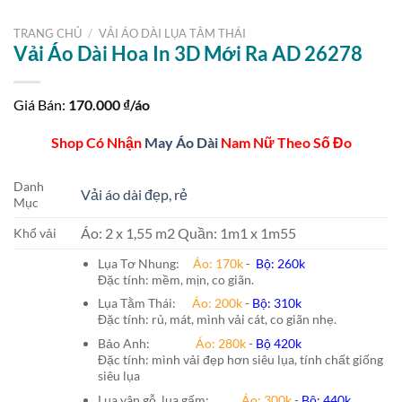
TRANG CHỦ
/
VẢI ÁO DÀI LỤA TẰM THÁI
Vải Áo Dài Hoa In 3D Mới Ra AD 26278
Giá Bán:
170.000
₫/áo
Shop Có Nhận
May Áo Dài
Nam Nữ Theo Số Đo
Danh
Vải áo dài đẹp, rẻ
Mục
Áo: 2 x 1,55 m2 Quần: 1m1 x 1m55
Khổ vải
Lụa Tơ Nhung:
Áo: 170k
-
Bộ: 260k
Đặc tính: mềm, mịn, co giãn.
Lụa Tằm Thái:
Áo: 200k
-
Bộ: 310k
Đặc tính: rủ, mát, mình vải cát, co giãn nhẹ.
Bảo Anh:
Áo: 280k
-
Bộ 420k
Đặc tính: mình vải đẹp hơn siêu lụa, tính chất giống
siêu lụa
Lụa vân gỗ, lụa gấm:
Áo:
300k
-
Bộ:
440k