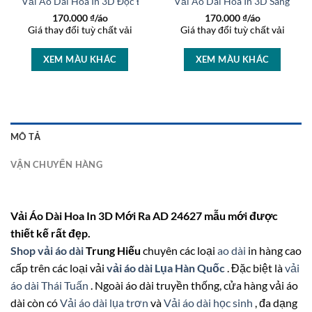
rọng AD 27233
Vải Áo Dài Hoa In 3D Độc Đáo AD 37236
Vải Áo Dài Hoa In 3D Sang Trọ
170.000
₫/áo
170.000
₫/áo
Giá thay đổi tuỳ chất vải
Giá thay đổi tuỳ chất vải
XEM MÀU KHÁC
XEM MÀU KHÁC
MÔ TẢ
VẬN CHUYỂN HÀNG
Vải Áo Dài Hoa In 3D Mới Ra AD 24627 mẫu mới được
thiết kế rất đẹp.
Shop vải áo dài
Trung Hiếu
chuyên các loại
ao dài
in hàng cao
cấp trên các loại vải
vải áo dài Lụa Hàn Quốc
. Đặc biệt là
vải
áo dài Thái Tuấn
. Ngoài áo dài truyền thống, cửa hàng vải áo
dài còn có
Vải áo dài lụa trơn
và
Vải áo dài học sinh
, đa dạng