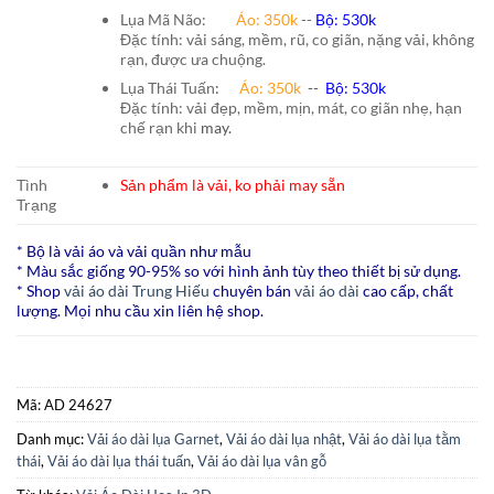
Lụa Mã Não:
Áo: 350k
--
Bộ: 530k
Đặc tính: vải sáng, mềm, rũ, co giãn, nặng vải, không
rạn, được ưa chuộng.
Lụa Thái Tuấn
:
Áo:
350k
--
Bộ:
530k
Đặc tính: vải đẹp, mềm, mịn, mát, co giãn nhẹ, hạn
chế rạn khi
may.
Tình
Sản phẩm là vải, ko phải may sẵn
Trạng
* Bộ là vải áo và vải quần như mẫu
* Màu sắc giống 90-95% so với hình ảnh tùy theo thiết bị sử dụng.
* Shop
vải áo dài Trung Hiếu
chuyên bán
vải áo dài
cao cấp, chất
lượng. Mọi nhu cầu xin liên hệ shop.
Mã:
AD 24627
Danh mục:
Vải áo dài lụa Garnet
,
Vải áo dài lụa nhật
,
Vải áo dài lụa tằm
thái
,
Vải áo dài lụa thái tuấn
,
Vải áo dài lụa vân gỗ