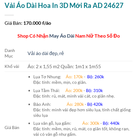
Vải Áo Dài Hoa In 3D Mới Ra AD 24627
Giá Bán:
170.000
₫/áo
Shop Có Nhận
May Áo Dài
Nam Nữ Theo Số Đo
Danh
Vải áo dài đẹp, rẻ
Mục
Áo: 2 x 1,55 m2 Quần: 1m1 x 1m55
Khổ vải
Lụa Tơ Nhung:
Áo: 170k
-
Bộ: 260k
Đặc tính: mềm, mịn, co giãn.
Lụa Tằm Thái:
Áo: 200k
-
Bộ: 310k
Đặc tính: rủ, mát, mình vải cát, co giãn nhẹ.
Bảo Anh:
Áo: 280k
-
Bộ 420k
Đặc tính: mình vải đẹp hơn siêu lụa, tính chất giống
siêu lụa
Lụa vân gỗ, lụa gấm:
Áo:
300k
-
Bộ:
440k
Giá Bán
Đặc tính: mềm, mịn, rủ, mát, co giãn tốt, không rạn,
vải có vân gỗ như gấm.