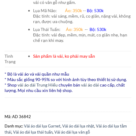
vải có vân gỗ như gấm.
Lụa Mã Não:
Áo: 350k
--
Bộ: 530k
Đặc tính: vải sáng, mềm, rũ, co giãn, nặng vải, không
rạn, được ưa chuộng.
Lụa Thái Tuấn
:
Áo:
350k
--
Bộ:
530k
Đặc tính: vải đẹp, mềm, mịn, mát, co giãn nhẹ, hạn
chế rạn khi
may.
Tình
Sản phẩm là vải, ko phải may sẵn
Trạng
* Bộ là vải áo và vải quần như mẫu
* Màu sắc giống 90-95% so với hình ảnh tùy theo thiết bị sử dụng.
* Shop
vải áo dài Trung Hiếu
chuyên bán
vải áo dài
cao cấp, chất
lượng. Mọi nhu cầu xin liên hệ shop.
Mã:
AD 36842
Danh mục:
Vải áo dài lụa Garnet
,
Vải áo dài lụa nhật
,
Vải áo dài lụa tằm
thái
,
Vải áo dài lụa thái tuấn
,
Vải áo dài lụa vân gỗ