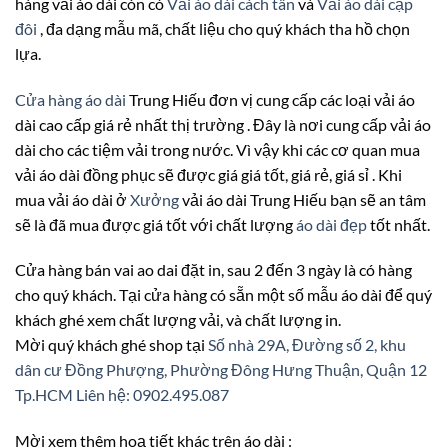
hàng vải áo dài còn có
Vải áo dài cách tân
và
Vải áo dài cặp
đôi
, đa dạng mẫu mã, chất liệu cho quý khách tha hồ chọn
lựa.
Cửa hàng áo dài
Trung Hiếu đơn vị cung cấp các loại vải áo
dài cao cấp giá rẻ nhất thị trường . Đây là nơi cung cấp vải áo
dài cho các tiệm vải trong nước. Vì vậy khi các cơ quan mua
vải áo dài đồng phục sẽ được giá giá tốt, giá rẻ, giá sỉ . Khi
mua vải áo dài ở
Xưởng
vải áo dài Trung Hiếu bạn sẽ an tâm
sẽ là đã mua được giá tốt với chất lượng
áo dài đẹp
tốt nhất.
Cửa hàng bán vai ao dai đặt in, sau 2 đến 3 ngày là có hàng
cho quý khách. Tại cửa hàng có sẵn một số mẫu áo dài để quý
khách ghé xem chất lượng vải, và chất lượng in.
Mời quý khách ghé shop tại
Số nhà 29A, Đường số 2, khu
dân cư Đồng Phượng, Phường Đông Hưng Thuận, Quận 12
Tp.HCM
Liên hệ: 0902.495.087
Mời xem thêm hoạ tiết khác trên áo dài :