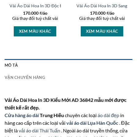
rọng AD 46447
Vải Áo Dài Hoa In 3D Độc Đáo AD 37236
Vải Áo Dài Hoa In 3D Sang Trọ
170.000
₫/áo
170.000
₫/áo
Giá thay đổi tuỳ chất vải
Giá thay đổi tuỳ chất vải
XEM MÀU KHÁC
XEM MÀU KHÁC
MÔ TẢ
VẬN CHUYỂN HÀNG
Vải Áo Dài Hoa In 3D Kiểu Mới AD 36842 mẫu mới được
thiết kế rất đẹp.
Cửa hàng áo dài
Trung Hiếu
chuyên các loại
áo dài đẹp
in
hàng cao cấp trên các loại vải
vải áo dài Lụa Hàn Quốc
. Đặc
biệt là
vải áo dài Thái Tuấn
. Ngoài áo dài truyền thống, cửa