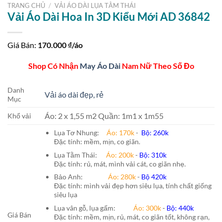
TRANG CHỦ
/
VẢI ÁO DÀI LỤA TẰM THÁI
Vải Áo Dài Hoa In 3D Kiểu Mới AD 36842
Giá Bán:
170.000
₫/áo
Shop Có Nhận
May Áo Dài
Nam Nữ Theo Số Đo
Danh
Vải áo dài đẹp, rẻ
Mục
Áo: 2 x 1,55 m2 Quần: 1m1 x 1m55
Khổ vải
Lụa Tơ Nhung:
Áo: 170k
-
Bộ: 260k
Đặc tính: mềm, mịn, co giãn.
Lụa Tằm Thái:
Áo: 200k
-
Bộ: 310k
Đặc tính: rủ, mát, mình vải cát, co giãn nhẹ.
Bảo Anh:
Áo: 280k
-
Bộ 420k
Đặc tính: mình vải đẹp hơn siêu lụa, tính chất giống
siêu lụa
Lụa vân gỗ, lụa gấm:
Áo:
300k
-
Bộ:
440k
Giá Bán
Đặc tính: mềm, mịn, rủ, mát, co giãn tốt, không rạn,