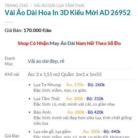
TRANG CHỦ
/
VẢI ÁO DÀI LỤA TẰM THÁI
Vải Áo Dài Hoa In 3D Kiểu Mới AD 26952
Giá Bán:
170.000
₫/áo
Shop Có Nhận
May Áo Dài
Nam Nữ Theo Số Đo
Danh
Vải áo dài đẹp, rẻ
Mục
Áo: 2 x 1,55 m2 Quần: 1m1 x 1m55
Khổ vải
Lụa Tơ Nhung:
Áo: 170k
-
Bộ: 260k
Đặc tính: mềm, mịn, co giãn.
Lụa Tằm Thái:
Áo: 200k
-
Bộ: 310k
Đặc tính: rủ, mát, mình vải cát, co giãn nhẹ.
Bảo Anh:
Áo: 280k
-
Bộ 420k
Đặc tính: mình vải đẹp hơn siêu lụa, tính chất giống
siêu lụa
Lụa vân gỗ, lụa gấm:
Áo:
300k
-
Bộ:
440k
Giá Bán
Đặc tính: mềm, mịn, rủ, mát, co giãn tốt, không rạn,