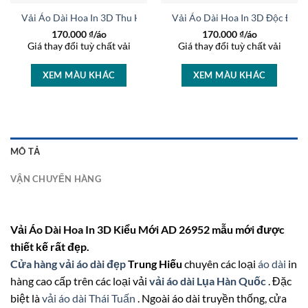
rọng AD 46447
Vải Áo Dài Hoa In 3D Thu Hút AD 46463
Vải Áo Dài Hoa In 3D Độc Đáo
170.000
₫/áo
170.000
₫/áo
Giá thay đổi tuỳ chất vải
Giá thay đổi tuỳ chất vải
XEM MÀU KHÁC
XEM MÀU KHÁC
MÔ TẢ
VẬN CHUYỂN HÀNG
Vải Áo Dài Hoa In 3D Kiểu Mới AD 26952 mẫu mới được
thiết kế rất đẹp.
Cửa hàng vải áo dài đẹp
Trung Hiếu
chuyên các loại
áo dài
in
hàng cao cấp trên các loại vải
vải áo dài Lụa Hàn Quốc
. Đặc
biệt là
vải áo dài Thái Tuấn
. Ngoài áo dài truyền thống, cửa