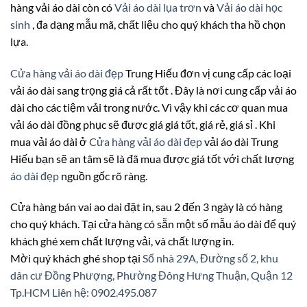
hàng vải áo dài còn có
Vải áo dài lụa trơn
và
Vải áo dài học
sinh
, đa dạng mẫu mã, chất liệu cho quý khách tha hồ chọn
lựa.
Cửa hàng vải áo dài đẹp
Trung Hiếu đơn vị cung cấp các loại
vải áo dài sang trọng giá cả rất tốt . Đây là nơi cung cấp vải áo
dài cho các tiệm vải trong nước. Vì vậy khi các cơ quan mua
vải áo dài đồng phục sẽ được giá giá tốt, giá rẻ, giá sỉ . Khi
mua vải áo dài ở
Cửa hàng vải áo dài đẹp
vải áo dài Trung
Hiếu bạn sẽ an tâm sẽ là đã mua được giá tốt với chất lượng
áo dài đẹp
nguồn gốc rõ ràng.
Cửa hàng bán vai ao dai đặt in, sau 2 đến 3 ngày là có hàng
cho quý khách. Tại cửa hàng có sẵn một số mẫu áo dài để quý
khách ghé xem chất lượng vải, và chất lượng in.
Mời quý khách ghé shop tại
Số nhà 29A, Đường số 2, khu
dân cư Đồng Phượng, Phường Đông Hưng Thuận, Quận 12
Tp.HCM
Liên hệ: 0902.495.087