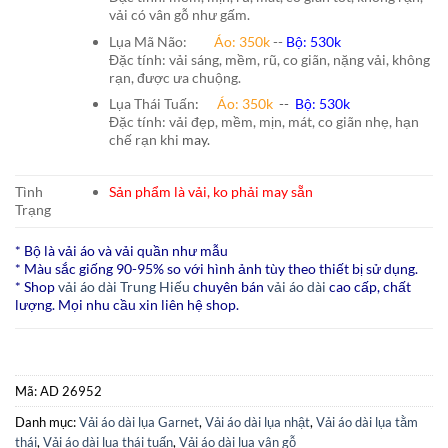
vải có vân gỗ như gấm.
Lụa Mã Não:
Áo: 350k
--
Bộ: 530k
Đặc tính: vải sáng, mềm, rũ, co giãn, nặng vải, không
rạn, được ưa chuộng.
Lụa Thái Tuấn
:
Áo:
350k
--
Bộ:
530k
Đặc tính: vải đẹp, mềm, mịn, mát, co giãn nhẹ, hạn
chế rạn khi
may.
Tình
Sản phẩm là vải, ko phải may sẵn
Trạng
* Bộ là vải áo và vải quần như mẫu
* Màu sắc giống 90-95% so với hình ảnh tùy theo thiết bị sử dụng.
* Shop
vải áo dài Trung Hiếu
chuyên bán
vải áo dài
cao cấp, chất
lượng. Mọi nhu cầu xin liên hệ shop.
Mã:
AD 26952
Danh mục:
Vải áo dài lụa Garnet
,
Vải áo dài lụa nhật
,
Vải áo dài lụa tằm
thái
,
Vải áo dài lụa thái tuấn
,
Vải áo dài lụa vân gỗ