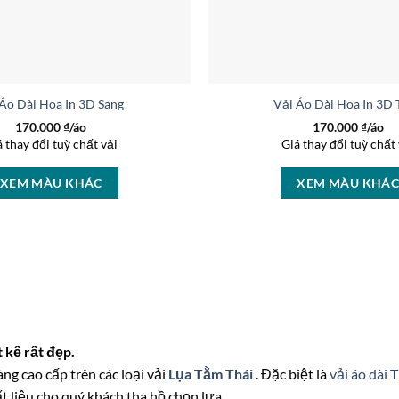
 Áo Dài Hoa In 3D Sang Trọng AD 46447
Vải Áo Dài Hoa In 3D
170.000
₫/áo
170.000
₫/áo
á thay đổi tuỳ chất vải
Giá thay đổi tuỳ chất 
XEM MÀU KHÁC
XEM MÀU KHÁ
 kế rất đẹp.
àng cao cấp trên các loại vải
Lụa Tằm Thái
. Đặc biệt là
vải áo dài 
t liệu cho quý khách tha hồ chọn lựa.