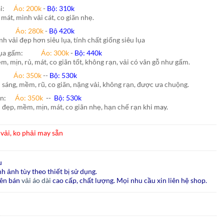
hái:
Áo: 200k
-
Bộ: 310k
 mát, mình vải cát, co giãn nhẹ.
nh:
Áo: 280k
-
Bộ 420k
nh vải đẹp hơn siêu lụa, tính chất giống siêu lụa
lụa gấm:
Áo:
300k
-
Bộ:
440k
m, mịn, rủ, mát, co giãn tốt, không rạn, vải có vân gỗ như gấm.
ão:
Áo: 350k
--
Bộ: 530k
i sáng, mềm, rũ, co giãn, nặng vải, không rạn, được ưa chuộng.
ấn
:
Áo:
350k
--
Bộ:
530k
i đẹp, mềm, mịn, mát, co giãn nhẹ, hạn chế rạn khi
may.
vải, ko phải may sẵn
u
h ảnh tùy theo thiết bị sử dụng.
ên bán
vải áo dài
cao cấp, chất lượng. Mọi nhu cầu xin liên hệ shop.