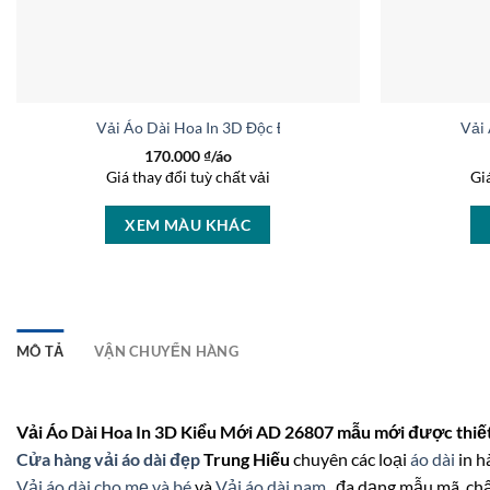
Vải Áo Dài Hoa In 3D Độc Đáo AD 37236
Vải
170.000
₫/áo
Giá thay đổi tuỳ chất vải
Gi
XEM MÀU KHÁC
MÔ TẢ
VẬN CHUYỂN HÀNG
Vải Áo Dài Hoa In 3D Kiểu Mới AD 26807 mẫu mới được thiết
Cửa hàng vải áo dài đẹp
Trung Hiếu
chuyên các loại
áo dài
in h
Vải áo dài cho mẹ và bé
và
Vải áo dài nam
, đa dạng mẫu mã, chấ