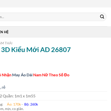
ÊN HỆ
ẰM THÁI
n 3D Kiểu Mới AD 26807
ó Nhận
May Áo Dài
Nam Nữ Theo Số Đo
, rẻ
 m2 Quần: 1m1 x 1m55
ung:
Áo: 170k
-
Bộ: 260k
m, mịn, co giãn.