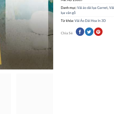
Danh mục:
Vải áo dài lụa Garnet
,
Vải
lụa vân gỗ
Từ khóa:
Vải Áo Dài Hoa In 3D
Chia Sẻ