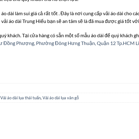
áo dài làm sui giá cả rất tốt . Đây là nơi cung cấp vải áo dài cho c
p
vải áo dài Trung Hiếu bạn sẽ an tâm sẽ là đã mua được giá tốt v
 quý khách. Tại cửa hàng có sẵn một số mẫu áo dài để quý khách gh
n cư Đồng Phượng, Phường Đông Hưng Thuận, Quận 12 Tp.HCM
L
,
Vải áo dài lụa thái tuấn
,
Vải áo dài lụa vân gỗ