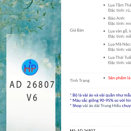
Lụa Tằm T
Đặc tính: rủ,
Bảo A
Đặc tính: mì
Giá Bán
Lụa vân gỗ, 
Đặc tính: mề
Lụa Mã N
Đặc tính: vả
Lụa Thái Tu
Đặc tính: vả
Sản phẩm là 
Tình Trạng
* Bộ là vải áo và vải quần như mẫ
* Màu sắc giống 90-95% so với hìn
* Shop
vải áo dài Trung Hiếu
chuy
Mã:
AD 26807