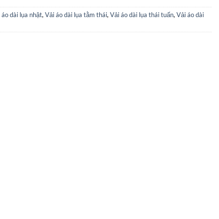
 áo dài lụa nhật
,
Vải áo dài lụa tằm thái
,
Vải áo dài lụa thái tuấn
,
Vải áo dài