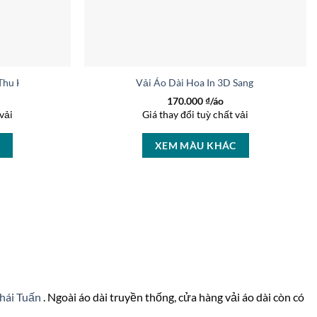
 Thu Hút AD 46463
Vải Áo Dài Hoa In 3D Sang Trọng AD 27
170.000
₫/áo
vải
Giá thay đổi tuỳ chất vải
C
XEM MÀU KHÁC
Thái Tuấn
. Ngoài áo dài truyền thống, cửa hàng vải áo dài còn có