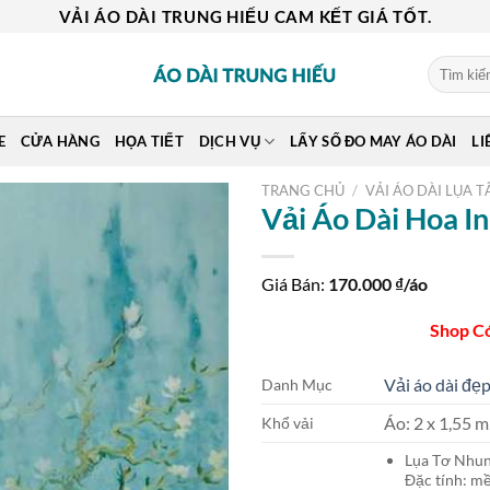
VẢI ÁO DÀI TRUNG HIẾU CAM KẾT GIÁ TỐT.
Tìm
kiếm:
E
CỬA HÀNG
HỌA TIẾT
DỊCH VỤ
LẤY SỐ ĐO MAY ÁO DÀI
LI
TRANG CHỦ
/
VẢI ÁO DÀI LỤA T
Vải Áo Dài Hoa I
Giá Bán:
170.000
₫/áo
Shop C
Vải áo dài đẹp
Danh Mục
Áo: 2 x 1,55
Khổ vải
Lụa Tơ Nh
Đặc tính: mề