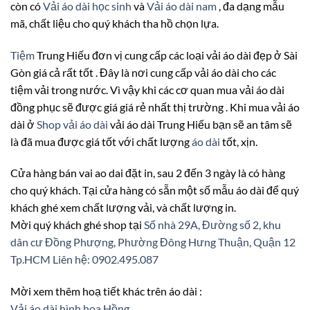
còn có
Vải áo dài học sinh
và
Vải áo dài nam
, đa dạng mẫu
mã, chất liệu cho quý khách tha hồ chọn lựa.
Tiệm
Trung Hiếu đơn vị cung cấp các loại vải áo dài đẹp ở Sài
Gòn giá cả rất tốt . Đây là nơi cung cấp vải áo dài cho các
tiệm vải trong nước. Vì vậy khi các cơ quan mua vải áo dài
đồng phục sẽ được giá giá rẻ nhất thị trường . Khi mua vải áo
dài ở
Shop vải áo dài
vải áo dài Trung Hiếu bạn sẽ an tâm sẽ
là đã mua được giá tốt với chất lượng
áo dài
tốt, xịn.
Cửa hàng bán vai ao dai đặt in, sau 2 đến 3 ngày là có hàng
cho quý khách. Tại cửa hàng có sẵn một số mẫu áo dài để quý
khách ghé xem chất lượng vải, và chất lượng in.
Mời quý khách ghé shop tại
Số nhà 29A, Đường số 2, khu
dân cư Đồng Phượng, Phường Đông Hưng Thuận, Quận 12
Tp.HCM
Liên hệ: 0902.495.087
Mời xem thêm hoạ tiết khác trên áo dài :
Vải áo dài hình hoa Hồng