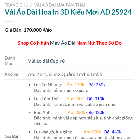
TRANG CHỦ
/
VẢI ÁO DÀI LỤA TẰM THÁI
Vải Áo Dài Hoa In 3D Kiểu Mới AD 25924
Giá Bán:
170.000
₫/áo
Shop Có Nhận
May Áo Dài
Nam Nữ Theo Số Đo
Danh
Vải áo dài đẹp, rẻ
Mục
Áo: 2 x 1,55 m2 Quần: 1m1 x 1m55
Khổ vải
Lụa Tơ Nhung:
Áo: 170k
-
Bộ: 260k
Đặc tính: mềm, mịn, co giãn.
Lụa Tằm Thái:
Áo: 200k
-
Bộ: 310k
Đặc tính: rủ, mát, mình vải cát, co giãn nhẹ.
Bảo Anh:
Áo: 280k
-
Bộ 420k
Đặc tính: mình vải đẹp hơn siêu lụa, tính chất giống
siêu lụa
Lụa vân gỗ, lụa gấm:
Áo:
300k
-
Bộ:
440k
Giá Bán
Đặc tính: mềm, mịn, rủ, mát, co giãn tốt, không rạn,