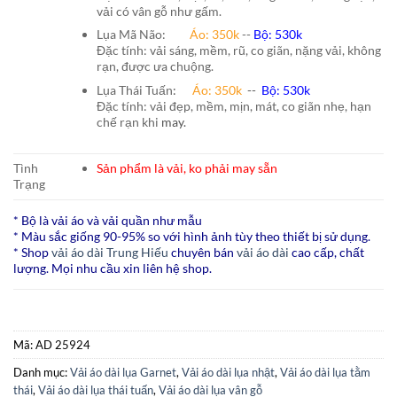
vải có vân gỗ như gấm.
Lụa Mã Não:
Áo: 350k
--
Bộ: 530k
Đặc tính: vải sáng, mềm, rũ, co giãn, nặng vải, không
rạn, được ưa chuộng.
Lụa Thái Tuấn
:
Áo:
350k
--
Bộ:
530k
Đặc tính: vải đẹp, mềm, mịn, mát, co giãn nhẹ, hạn
chế rạn khi
may.
Tình
Sản phẩm là vải, ko phải may sẵn
Trạng
* Bộ là vải áo và vải quần như mẫu
* Màu sắc giống 90-95% so với hình ảnh tùy theo thiết bị sử dụng.
* Shop
vải áo dài Trung Hiếu
chuyên bán
vải áo dài
cao cấp, chất
lượng. Mọi nhu cầu xin liên hệ shop.
Mã:
AD 25924
Danh mục:
Vải áo dài lụa Garnet
,
Vải áo dài lụa nhật
,
Vải áo dài lụa tằm
thái
,
Vải áo dài lụa thái tuấn
,
Vải áo dài lụa vân gỗ