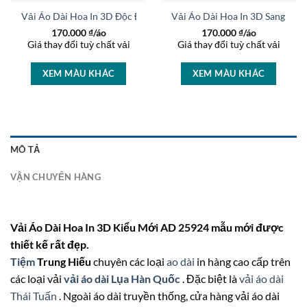
t AD 46463
Vải Áo Dài Hoa In 3D Độc Đáo AD 37236
Vải Áo Dài Hoa In 3D Sang Trọ
170.000
₫/áo
170.000
₫/áo
Giá thay đổi tuỳ chất vải
Giá thay đổi tuỳ chất vải
XEM MÀU KHÁC
XEM MÀU KHÁC
MÔ TẢ
VẬN CHUYỂN HÀNG
Vải Áo Dài Hoa In 3D Kiểu Mới AD 25924 mẫu mới được
thiết kế rất đẹp.
Tiệm
Trung Hiếu
chuyên các loại
ao dài
in hàng cao cấp trên
các loại vải
vải áo dài Lụa Hàn Quốc
. Đặc biệt là
vải áo dài
Thái Tuấn
. Ngoài áo dài truyền thống, cửa hàng vải áo dài