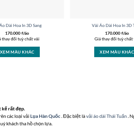
 Áo Dài Hoa In 3D Sang Trọng AD 27233
Vải Áo Dài Hoa In 3D
170.000
₫/áo
170.000
₫/áo
á thay đổi tuỳ chất vải
Giá thay đổi tuỳ chất 
XEM MÀU KHÁC
XEM MÀU KHÁ
 kế rất đẹp.
rên các loại vải
Lụa Hàn Quốc
. Đặc biệt là
vải áo dài Thái Tuấn
. N
quý khách tha hồ chọn lựa.