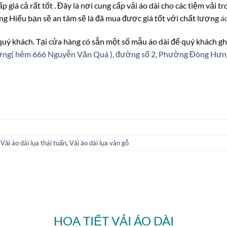
ấp giá cả rất tốt . Đây là nơi cung cấp vải áo dài cho các tiệm vải 
ung Hiếu bạn sẽ an tâm sẽ là đã mua được giá tốt với chất lượng
á
 quý khách. Tại cửa hàng có sẵn một số mẫu áo dài để quý khách gh
ượng( hẻm 666 Nguyễn Văn Quá ), đường số 2, Phường Đông Hư
,
Vải áo dài lụa thái tuấn
,
Vải áo dài lụa vân gỗ
HOẠ TIẾT VẢI ÁO DÀI