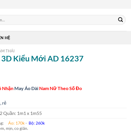
ÊN HỆ
ẰM THÁI
n 3D Kiểu Mới AD 16237
ó Nhận
May Áo Dài
Nam Nữ Theo Số Đo
, rẻ
 m2 Quần: 1m1 x 1m55
ung:
Áo: 170k
-
Bộ: 260k
m, mịn, co giãn.