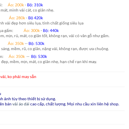
hái:
Áo: 200k
-
Bộ: 310k
 mát, mình vải cát, co giãn nhẹ.
nh:
Áo: 280k
-
Bộ 420k
nh vải đẹp hơn siêu lụa, tính chất giống siêu lụa
lụa gấm:
Áo:
300k
-
Bộ:
440k
m, mịn, rủ, mát, co giãn tốt, không rạn, vải có vân gỗ như gấm.
ão:
Áo: 350k
--
Bộ: 530k
i sáng, mềm, rũ, co giãn, nặng vải, không rạn, được ưa chuộng.
ấn
:
Áo:
350k
--
Bộ:
530k
i đẹp, mềm, mịn, mát, co giãn nhẹ, hạn chế rạn khi
may.
vải, ko phải may sẵn
u
h ảnh tùy theo thiết bị sử dụng.
ên bán
vải áo dài
cao cấp, chất lượng. Mọi nhu cầu xin liên hệ shop.