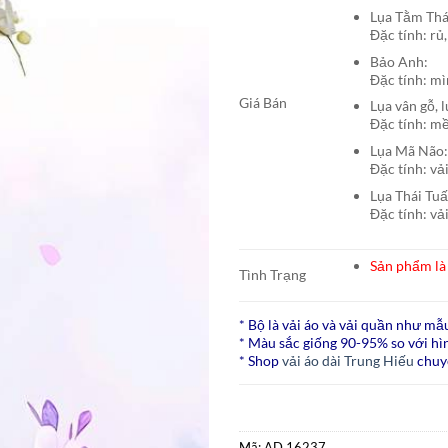
Lụa Tằm T
Đặc tính: rủ,
Bảo A
Đặc tính: mì
Giá Bán
Lụa vân gỗ, 
Đặc tính: mề
Lụa Mã N
Đặc tính: vả
Lụa Thái Tu
Đặc tính: vả
Sản phẩm là 
Tình Trạng
* Bộ là vải áo và vải quần như mẫ
* Màu sắc giống 90-95% so với hìn
* Shop
vải áo dài Trung Hiếu
chuy
Mã:
AD 16237