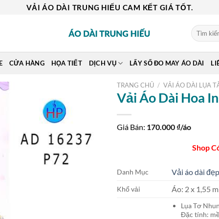
VẢI ÁO DÀI TRUNG HIẾU CAM KẾT GIÁ TỐT.
Tìm
kiếm:
E
CỬA HÀNG
HỌA TIẾT
DỊCH VỤ
LẤY SỐ ĐO MAY ÁO DÀI
LI
TRANG CHỦ
/
VẢI ÁO DÀI LỤA T
Vải Áo Dài Hoa I
Giá Bán:
170.000
₫/áo
Shop C
Vải áo dài đẹp
Danh Mục
Áo: 2 x 1,55
Khổ vải
Lụa Tơ Nh
Đặc tính: mề