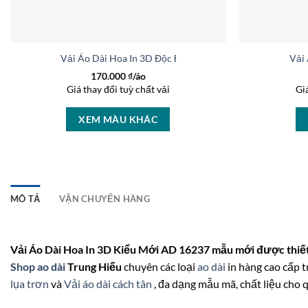
Vải Áo Dài Hoa In 3D Độc Đáo AD 37236
Vải
170.000
₫/áo
Giá thay đổi tuỳ chất vải
Gi
XEM MÀU KHÁC
MÔ TẢ
VẬN CHUYỂN HÀNG
Vải Áo Dài Hoa In 3D Kiểu Mới AD 16237 mẫu mới được thiết
Shop ao dài
Trung Hiếu
chuyên các loại
ao dài
in hàng cao cấp t
lụa trơn
và
Vải áo dài cách tân
, đa dạng mẫu mã, chất liệu cho 