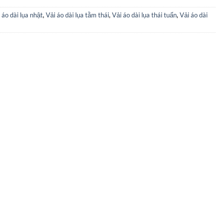
 áo dài lụa nhật
,
Vải áo dài lụa tằm thái
,
Vải áo dài lụa thái tuấn
,
Vải áo dài