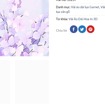
Danh mục:
Vải áo dài lụa Garnet
,
Vải
lụa vân gỗ
Từ khóa:
Vải Áo Dài Hoa In 3D
Chia Sẻ