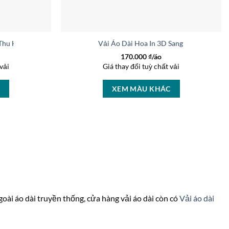
 Thu Hút AD 46463
Vải Áo Dài Hoa In 3D Sang Trọng AD 46
170.000
₫/áo
vải
Giá thay đổi tuỳ chất vải
C
XEM MÀU KHÁC
goài áo dài truyền thống, cửa hàng vải áo dài còn có
Vải áo dài