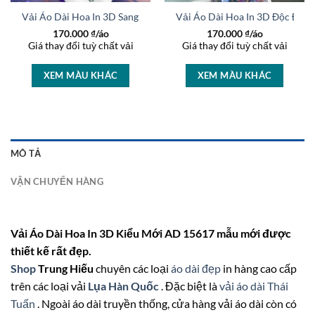
rọng AD 46447
Vải Áo Dài Hoa In 3D Sang Trọng AD 27233
Vải Áo Dài Hoa In 3D Độc Đáo
170.000
₫/áo
170.000
₫/áo
Giá thay đổi tuỳ chất vải
Giá thay đổi tuỳ chất vải
XEM MÀU KHÁC
XEM MÀU KHÁC
MÔ TẢ
VẬN CHUYỂN HÀNG
Vải Áo Dài Hoa In 3D Kiểu Mới AD 15617 mẫu mới được
thiết kế rất đẹp.
Shop
Trung Hiếu
chuyên các loại
áo dài đẹp
in hàng cao cấp
trên các loại vải
Lụa Hàn Quốc
. Đặc biệt là
vải áo dài Thái
Tuấn
. Ngoài áo dài truyền thống, cửa hàng vải áo dài còn có