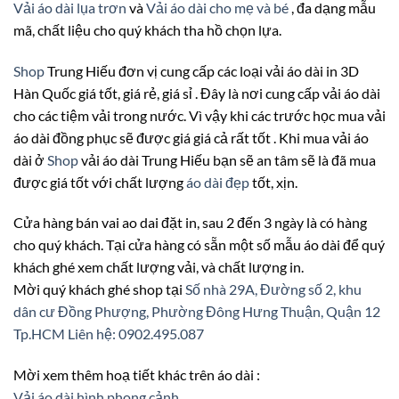
Vải áo dài lụa trơn
và
Vải áo dài cho mẹ và bé
, đa dạng mẫu
mã, chất liệu cho quý khách tha hồ chọn lựa.
Shop
Trung Hiếu đơn vị cung cấp các loại vải áo dài in 3D
Hàn Quốc giá tốt, giá rẻ, giá sỉ . Đây là nơi cung cấp vải áo dài
cho các tiệm vải trong nước. Vì vậy khi các trước học mua vải
áo dài đồng phục sẽ được giá giá cả rất tốt . Khi mua vải áo
dài ở
Shop
vải áo dài Trung Hiếu bạn sẽ an tâm sẽ là đã mua
được giá tốt với chất lượng
áo dài đẹp
tốt, xịn.
Cửa hàng bán vai ao dai đặt in, sau 2 đến 3 ngày là có hàng
cho quý khách. Tại cửa hàng có sẵn một số mẫu áo dài để quý
khách ghé xem chất lượng vải, và chất lượng in.
Mời quý khách ghé shop tại
Số nhà 29A, Đường số 2, khu
dân cư Đồng Phượng, Phường Đông Hưng Thuận, Quận 12
Tp.HCM
Liên hệ: 0902.495.087
Mời xem thêm hoạ tiết khác trên áo dài :
Vải áo dài hình phong cảnh