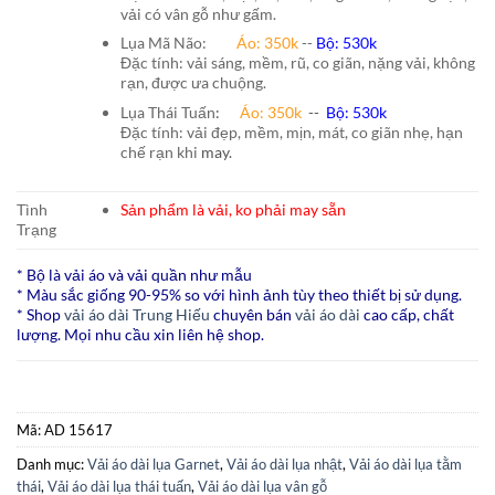
vải có vân gỗ như gấm.
Lụa Mã Não:
Áo: 350k
--
Bộ: 530k
Đặc tính: vải sáng, mềm, rũ, co giãn, nặng vải, không
rạn, được ưa chuộng.
Lụa Thái Tuấn
:
Áo:
350k
--
Bộ:
530k
Đặc tính: vải đẹp, mềm, mịn, mát, co giãn nhẹ, hạn
chế rạn khi
may.
Tình
Sản phẩm là vải, ko phải may sẵn
Trạng
* Bộ là vải áo và vải quần như mẫu
* Màu sắc giống 90-95% so với hình ảnh tùy theo thiết bị sử dụng.
* Shop
vải áo dài Trung Hiếu
chuyên bán
vải áo dài
cao cấp, chất
lượng. Mọi nhu cầu xin liên hệ shop.
Mã:
AD 15617
Danh mục:
Vải áo dài lụa Garnet
,
Vải áo dài lụa nhật
,
Vải áo dài lụa tằm
thái
,
Vải áo dài lụa thái tuấn
,
Vải áo dài lụa vân gỗ