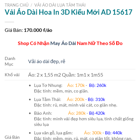
TRANG CHỦ
/
VẢI ÁO DÀI LỤA TẰM THÁI
Vải Áo Dài Hoa In 3D Kiểu Mới AD 15617
Giá Bán:
170.000
₫/áo
Shop Có Nhận
May Áo Dài
Nam Nữ Theo Số Đo
Danh
Vải áo dài đẹp, rẻ
Mục
Áo: 2 x 1,55 m2 Quần: 1m1 x 1m55
Khổ vải
Lụa Tơ Nhung:
Áo: 170k
-
Bộ: 260k
Đặc tính: mềm, mịn, co giãn.
Lụa Tằm Thái:
Áo: 200k
-
Bộ: 310k
Đặc tính: rủ, mát, mình vải cát, co giãn nhẹ.
Bảo Anh:
Áo: 280k
-
Bộ 420k
Đặc tính: mình vải đẹp hơn siêu lụa, tính chất giống
siêu lụa
Lụa vân gỗ, lụa gấm:
Áo:
300k
-
Bộ:
440k
Giá Bán
Đặc tính: mềm, mịn, rủ, mát, co giãn tốt, không rạn,