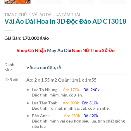
TRANG CHỦ
/
VẢI ÁO DÀI LỤA TẰM THÁI
Vải Áo Dài Hoa In 3D Độc Đáo AD CT3018
Giá Bán:
170.000
₫/áo
Shop Có Nhận
May Áo Dài
Nam Nữ Theo Số Đo
Danh
Vải áo dài đẹp, rẻ
Mục
Áo: 2 x 1,55 m2 Quần: 1m1 x 1m55
Khổ vải
Lụa Tơ Nhung:
Áo: 170k
-
Bộ: 260k
Đặc tính: mềm, mịn, co giãn.
Lụa Tằm Thái:
Áo: 200k
-
Bộ: 310k
Đặc tính: rủ, mát, mình vải cát, co giãn nhẹ.
Bảo Anh:
Áo: 280k
-
Bộ 420k
Đặc tính: mình vải đẹp hơn siêu lụa, tính chất giống
siêu lụa