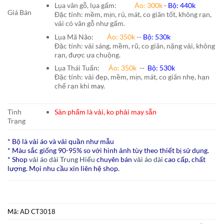
Lụa vân gỗ, lụa gấm:
Áo:
300k
-
Bộ:
440k
Giá Bán
Đặc tính: mềm, mịn, rủ, mát, co giãn tốt, không rạn,
vải có vân gỗ như gấm.
Lụa Mã Não:
Áo: 350k
--
Bộ: 530k
Đặc tính: vải sáng, mềm, rũ, co giãn, nặng vải, không
rạn, được ưa chuộng.
Lụa Thái Tuấn
:
Áo:
350k
--
Bộ:
530k
Đặc tính: vải đẹp, mềm, mịn, mát, co giãn nhẹ, hạn
chế rạn khi
may.
Tình
Sản phẩm là vải, ko phải may sẵn
Trạng
* Bộ là vải áo và vải quần như mẫu
* Màu sắc giống 90-95% so với hình ảnh tùy theo thiết bị sử dụng.
* Shop
vải áo dài Trung Hiếu
chuyên bán
vải áo dài
cao cấp, chất
lượng. Mọi nhu cầu xin liên hệ shop.
Mã:
AD CT3018