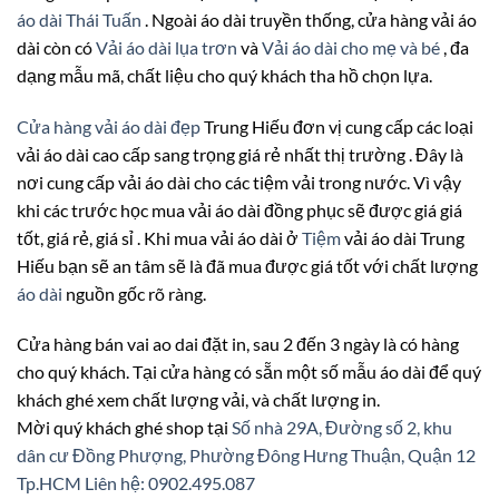
áo dài Thái Tuấn
. Ngoài áo dài truyền thống, cửa hàng vải áo
dài còn có
Vải áo dài lụa trơn
và
Vải áo dài cho mẹ và bé
, đa
dạng mẫu mã, chất liệu cho quý khách tha hồ chọn lựa.
Cửa hàng vải áo dài đẹp
Trung Hiếu đơn vị cung cấp các loại
vải áo dài cao cấp sang trọng giá rẻ nhất thị trường . Đây là
nơi cung cấp vải áo dài cho các tiệm vải trong nước. Vì vậy
khi các trước học mua vải áo dài đồng phục sẽ được giá giá
tốt, giá rẻ, giá sỉ . Khi mua vải áo dài ở
Tiệm
vải áo dài Trung
Hiếu bạn sẽ an tâm sẽ là đã mua được giá tốt với chất lượng
áo dài
nguồn gốc rõ ràng.
Cửa hàng bán vai ao dai đặt in, sau 2 đến 3 ngày là có hàng
cho quý khách. Tại cửa hàng có sẵn một số mẫu áo dài để quý
khách ghé xem chất lượng vải, và chất lượng in.
Mời quý khách ghé shop tại
Số nhà 29A, Đường số 2, khu
dân cư Đồng Phượng, Phường Đông Hưng Thuận, Quận 12
Tp.HCM
Liên hệ: 0902.495.087