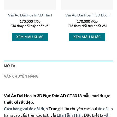
rọng AD 27233
Vải Áo Dài Hoa In 3D Thu Hút AD 46463
Vải Áo Dài Hoa In 3D Độc Đáo
170.000
₫/áo
170.000
₫/áo
Giá thay đổi tuỳ chất vải
Giá thay đổi tuỳ chất vải
XEM MÀU KHÁC
XEM MÀU KHÁC
MÔ TẢ
VẬN CHUYỂN HÀNG
Vải Áo Dài Hoa In 3D Độc Đáo AD CT3018 mẫu mới được
thiết kế rất đẹp.
Cửa hàng vải áo dài đẹp
Trung Hiếu
chuyên các loại
áo dài
in
hàng cao cấp trên các loại vải
Lụa Tằm Thái
. Đặc biệt là
vải