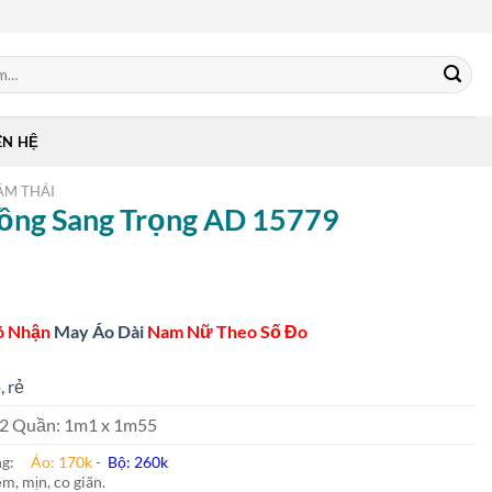
ÊN HỆ
ẰM THÁI
Hồng Sang Trọng AD 15779
ó Nhận
May Áo Dài
Nam Nữ Theo Số Đo
, rẻ
 m2 Quần: 1m1 x 1m55
ung:
Áo: 170k
-
Bộ: 260k
m, mịn, co giãn.