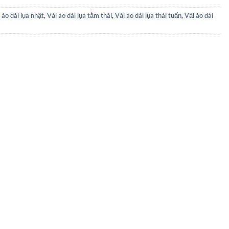
 áo dài lụa nhật
,
Vải áo dài lụa tằm thái
,
Vải áo dài lụa thái tuấn
,
Vải áo dài