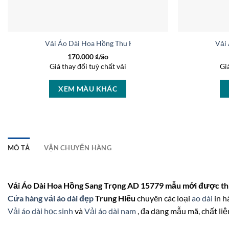
Vải Áo Dài Hoa Hồng Thu Hút AD CT2254
Vải
170.000
₫/áo
Giá thay đổi tuỳ chất vải
Gi
XEM MÀU KHÁC
MÔ TẢ
VẬN CHUYỂN HÀNG
Vải Áo Dài Hoa Hồng Sang Trọng AD 15779 mẫu mới được thi
Cửa hàng vải áo dài đẹp
Trung Hiếu
chuyên các loại
ao dài
in h
Vải áo dài học sinh
và
Vải áo dài nam
, đa dạng mẫu mã, chất liệ