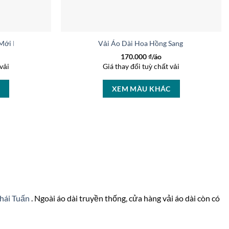
 Mới Ra AD CT4130
Vải Áo Dài Hoa Hồng Sang Trọng AD 46
170.000
₫/áo
vải
Giá thay đổi tuỳ chất vải
C
XEM MÀU KHÁC
Thái Tuấn
. Ngoài áo dài truyền thống, cửa hàng vải áo dài còn có