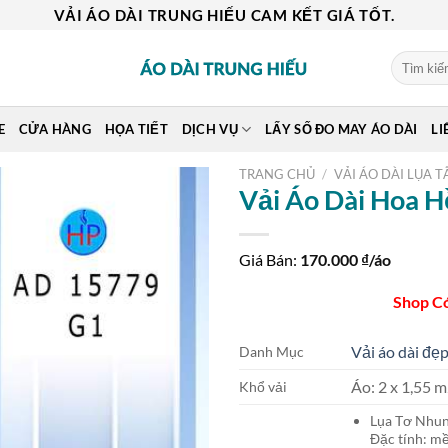
VẢI ÁO DÀI TRUNG HIẾU CAM KẾT GIÁ TỐT.
Tìm
kiếm:
E
CỬA HÀNG
HỌA TIẾT
DỊCH VỤ
LẤY SỐ ĐO MAY ÁO DÀI
LI
TRANG CHỦ
/
VẢI ÁO DÀI LỤA T
Vải Áo Dài Hoa 
Giá Bán:
170.000
₫/áo
Shop C
Vải áo dài đẹp
Danh Mục
Áo: 2 x 1,55
Khổ vải
Lụa Tơ Nh
Đặc tính: mề