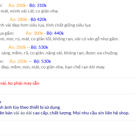
hái:
Áo: 200k
-
Bộ: 310k
 mát, mình vải cát, co giãn nhẹ.
nh:
Áo: 280k
-
Bộ 420k
nh vải đẹp hơn siêu lụa, tính chất giống siêu lụa
lụa gấm:
Áo:
300k
-
Bộ:
440k
m, mịn, rủ, mát, co giãn tốt, không rạn, vải có vân gỗ như gấm.
ão:
Áo: 350k
--
Bộ: 530k
i sáng, mềm, rũ, co giãn, nặng vải, không rạn, được ưa chuộng.
ấn
:
Áo:
350k
--
Bộ:
530k
i đẹp, mềm, mịn, mát, co giãn nhẹ, hạn chế rạn khi
may.
vải, ko phải may sẵn
u
h ảnh tùy theo thiết bị sử dụng.
ên bán
vải áo dài
cao cấp, chất lượng. Mọi nhu cầu xin liên hệ shop.