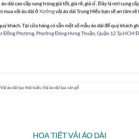
áo dài cao cấp sang trọng giá tốt, giá rẻ, giá sỉ . Đây là nơi cung c
hi mua vải áo dài ở
Xưởng
vải áo dài Trung Hiếu bạn sẽ an tâm sẽ
 quý khách. Tại cửa hàng có sẵn một số mẫu áo dài để quý khách gh
n cư Đồng Phượng, Phường Đông Hưng Thuận, Quận 12 Tp.HCM
Đ
,
Vải áo dài lụa thái tuấn
,
Vải áo dài lụa vân gỗ
HOẠ TIẾT VẢI ÁO DÀI