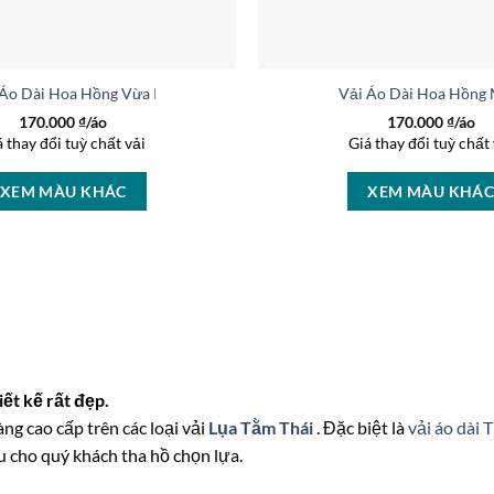
 Áo Dài Hoa Hồng Vừa Ra AD 27014
Vải Áo Dài Hoa Hồng
170.000
₫/áo
170.000
₫/áo
á thay đổi tuỳ chất vải
Giá thay đổi tuỳ chất 
XEM MÀU KHÁC
XEM MÀU KHÁ
ết kế rất đẹp.
àng cao cấp trên các loại vải
Lụa Tằm Thái
. Đặc biệt là
vải áo dài 
u cho quý khách tha hồ chọn lựa.