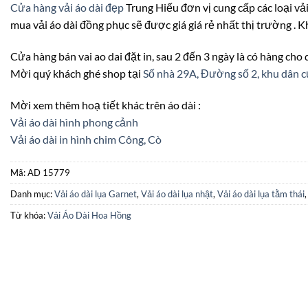
Cửa hàng vải áo dài đẹp
Trung Hiếu đơn vị cung cấp các loại vải 
mua vải áo dài đồng phục sẽ được giá giá rẻ nhất thị trường . K
Cửa hàng bán vai ao dai đặt in, sau 2 đến 3 ngày là có hàng cho
Mời quý khách ghé shop tại
Số nhà 29A, Đường số 2, khu dâ
Mời xem thêm hoạ tiết khác trên áo dài :
Vải áo dài hình phong cảnh
Vải áo dài in hình chim Công, Cò
Mã:
AD 15779
Danh mục:
Vải áo dài lụa Garnet
,
Vải áo dài lụa nhật
,
Vải áo dài lụa tằm thái
Từ khóa:
Vải Áo Dài Hoa Hồng