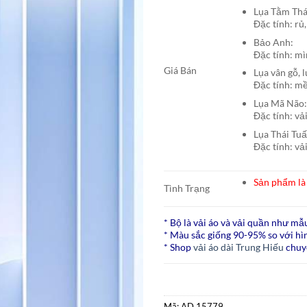
Lụa Tằm T
Đặc tính: rủ,
Bảo A
Đặc tính: mì
Giá Bán
Lụa vân gỗ, 
Đặc tính: mề
Lụa Mã N
Đặc tính: vả
Lụa Thái Tu
Đặc tính: vả
Sản phẩm là 
Tình Trạng
* Bộ là vải áo và vải quần như mẫ
* Màu sắc giống 90-95% so với hìn
* Shop
vải áo dài Trung Hiếu
chuy
Mã:
AD 15779