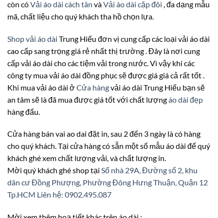
còn có
Vải áo dài cách tân
và
Vải áo dài cặp đôi
, đa dạng mẫu
mã, chất liệu cho quý khách tha hồ chọn lựa.
Shop vải áo dài
Trung Hiếu đơn vị cung cấp các loại vải áo dài
cao cấp sang trọng giá rẻ nhất thị trường . Đây là nơi cung
cấp vải áo dài cho các tiệm vải trong nước. Vì vậy khi các
công ty mua vải áo dài đồng phục sẽ được giá giá cả rất tốt .
Khi mua vải áo dài ở
Cửa hàng
vải áo dài Trung Hiếu bạn sẽ
an tâm sẽ là đã mua được giá tốt với chất lượng
áo dài đẹp
hàng đẩu.
Cửa hàng bán vai ao dai đặt in, sau 2 đến 3 ngày là có hàng
cho quý khách. Tại cửa hàng có sẵn một số mẫu áo dài để quý
khách ghé xem chất lượng vải, và chất lượng in.
Mời quý khách ghé shop tại
Số nhà 29A, Đường số 2, khu
dân cư Đồng Phượng, Phường Đông Hưng Thuận, Quận 12
Tp.HCM
Liên hệ: 0902.495.087
Mời xem thêm hoạ tiết khác trên áo dài :