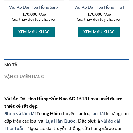
 AD 27014
Vải Áo Dài Hoa Hồng Sang Trọng AD 46242
Vải Áo Dài Hoa Hồng Thu Hút
170.000
₫/áo
170.000
₫/áo
Giá thay đổi tuỳ chất vải
Giá thay đổi tuỳ chất vải
XEM MÀU KHÁC
XEM MÀU KHÁC
MÔ TẢ
VẬN CHUYỂN HÀNG
Vải Áo Dài Hoa Hồng Độc Đáo AD 15131 mẫu mới được
thiết kế rất đẹp.
Shop vải áo dài
Trung Hiếu
chuyên các loại
ao dài
in hàng cao
cấp trên các loại vải
Lụa Hàn Quốc
. Đặc biệt là
vải áo dài
Thái Tuấn
. Ngoài áo dài truyền thống, cửa hàng vải áo dài