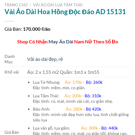
TRANG CHỦ
/
VẢI ÁO DÀI LỤA TẰM THÁI
Vải Áo Dài Hoa Hồng Độc Đáo AD 15131
Giá Bán:
170.000
₫/áo
Shop Có Nhận
May Áo Dài
Nam Nữ Theo Số Đo
Danh
Vải áo dài đẹp, rẻ
Mục
Áo: 2 x 1,55 m2 Quần: 1m1 x 1m55
Khổ vải
Lụa Tơ Nhung:
Áo: 170k
-
Bộ: 260k
Đặc tính: mềm, mịn, co giãn.
Lụa Tằm Thái:
Áo: 200k
-
Bộ: 310k
Đặc tính: rủ, mát, mình vải cát, co giãn nhẹ.
Bảo Anh:
Áo: 280k
-
Bộ 420k
Đặc tính: mình vải đẹp hơn siêu lụa, tính chất giống
siêu lụa
Lụa vân gỗ, lụa gấm:
Áo:
300k
-
Bộ:
440k
Giá Bán
Đặc tính: mềm, mịn, rủ, mát, co giãn tốt, không rạn,