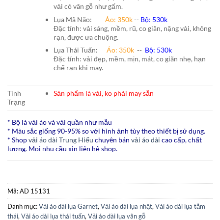
vải có vân gỗ như gấm.
Lụa Mã Não:
Áo: 350k
--
Bộ: 530k
Đặc tính: vải sáng, mềm, rũ, co giãn, nặng vải, không
rạn, được ưa chuộng.
Lụa Thái Tuấn
:
Áo:
350k
--
Bộ:
530k
Đặc tính: vải đẹp, mềm, mịn, mát, co giãn nhẹ, hạn
chế rạn khi
may.
Tình
Sản phẩm là vải, ko phải may sẵn
Trạng
* Bộ là vải áo và vải quần như mẫu
* Màu sắc giống 90-95% so với hình ảnh tùy theo thiết bị sử dụng.
* Shop
vải áo dài Trung Hiếu
chuyên bán
vải áo dài
cao cấp, chất
lượng. Mọi nhu cầu xin liên hệ shop.
Mã:
AD 15131
Danh mục:
Vải áo dài lụa Garnet
,
Vải áo dài lụa nhật
,
Vải áo dài lụa tằm
thái
,
Vải áo dài lụa thái tuấn
,
Vải áo dài lụa vân gỗ