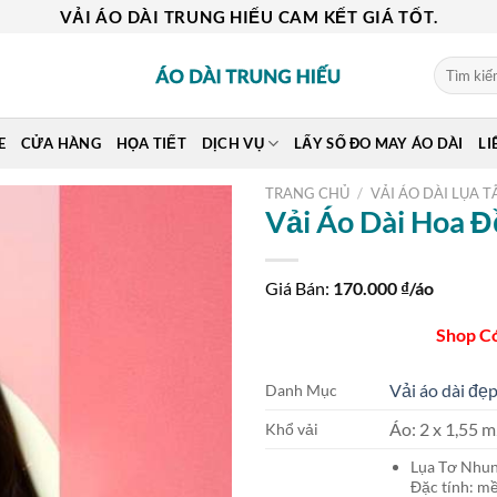
VẢI ÁO DÀI TRUNG HIẾU CAM KẾT GIÁ TỐT.
Tìm
kiếm:
E
CỬA HÀNG
HỌA TIẾT
DỊCH VỤ
LẤY SỐ ĐO MAY ÁO DÀI
LI
TRANG CHỦ
/
VẢI ÁO DÀI LỤA T
Vải Áo Dài Hoa 
Giá Bán:
170.000
₫/áo
Shop C
Vải áo dài đẹp
Danh Mục
Áo: 2 x 1,55
Khổ vải
Lụa Tơ Nh
Đặc tính: mề