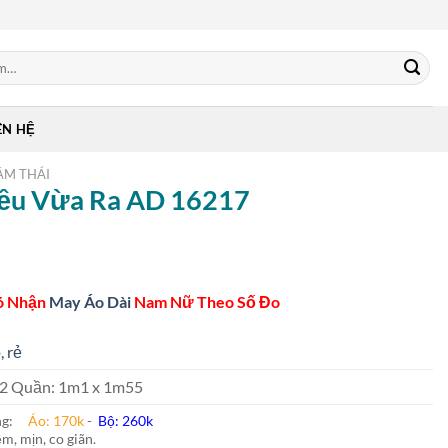
ÊN HỆ
ẰM THÁI
Đều Vừa Ra AD 16217
ó Nhận
May Áo Dài
Nam Nữ Theo Số Đo
, rẻ
 m2 Quần: 1m1 x 1m55
ung:
Áo: 170k
-
Bộ: 260k
m, mịn, co giãn.