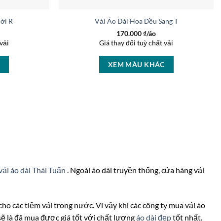
Mới Ra AD 46259
Vải Áo Dài Hoa Đều Sang Trọng AD 369
170.000
₫/áo
vải
Giá thay đổi tuỳ chất vải
C
XEM MÀU KHÁC
vải áo dài Thái Tuấn
. Ngoài áo dài truyền thống, cửa hàng vải
ài cho các tiệm vải trong nước. Vì vậy khi các công ty mua vải áo
sẽ là đã mua được giá tốt với chất lượng
áo dài đẹp
tốt nhất.