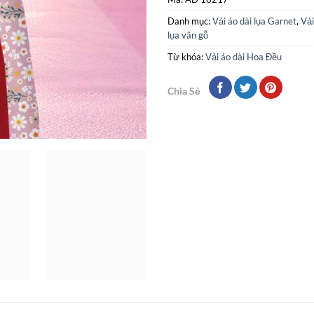
Danh mục:
Vải áo dài lụa Garnet
,
Vải
lụa vân gỗ
Từ khóa:
Vải áo dài Hoa Đều
Chia Sẻ