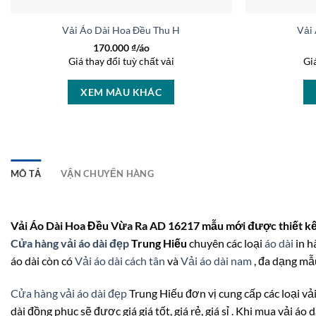
Vải Áo Dài Hoa Đều Thu Hút AD 27169
Vải
170.000
₫/áo
Giá thay đổi tuỳ chất vải
Gi
XEM MÀU KHÁC
MÔ TẢ
VẬN CHUYỂN HÀNG
Vải Áo Dài Hoa Đều Vừa Ra AD 16217 mẫu mới được thiết kế
Cửa hàng vải áo dài đẹp
Trung Hiếu
chuyên các loại
áo dài
in h
áo dài còn có
Vải áo dài cách tân
và
Vải áo dài nam
, đa dạng mẫu
Cửa hàng vải áo dài đẹp
Trung Hiếu đơn vị cung cấp các loại vải 
dài đồng phục sẽ được giá giá tốt, giá rẻ, giá sỉ . Khi mua vải áo 