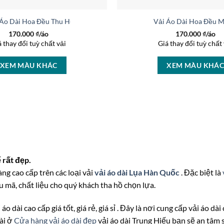
 Áo Dài Hoa Đều Thu Hút AD 16851
Vải Áo Dài Hoa Đều 
170.000
₫/áo
170.000
₫/áo
á thay đổi tuỳ chất vải
Giá thay đổi tuỳ chất 
XEM MÀU KHÁC
XEM MÀU KHÁ
 rất đẹp.
àng cao cấp trên các loại vải
vải áo dài Lụa Hàn Quốc
. Đặc biệt là
 mã, chất liệu cho quý khách tha hồ chọn lựa.
áo dài cao cấp giá tốt, giá rẻ, giá sỉ . Đây là nơi cung cấp vải áo d
dài ở
Cửa hàng vải áo dài đẹp
vải áo dài Trung Hiếu bạn sẽ an tâm 