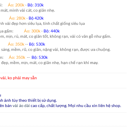
hái:
Áo: 200k
-
Bộ: 310k
 mát, mình vải cát, co giãn nhẹ.
nh:
Áo: 280k
-
Bộ 420k
nh vải đẹp hơn siêu lụa, tính chất giống siêu lụa
lụa gấm:
Áo:
300k
-
Bộ:
440k
m, mịn, rủ, mát, co giãn tốt, không rạn, vải có vân gỗ như gấm.
ão:
Áo: 350k
--
Bộ: 530k
i sáng, mềm, rũ, co giãn, nặng vải, không rạn, được ưa chuộng.
ấn
:
Áo:
350k
--
Bộ:
530k
i đẹp, mềm, mịn, mát, co giãn nhẹ, hạn chế rạn khi
may.
vải, ko phải may sẵn
u
h ảnh tùy theo thiết bị sử dụng.
ên bán
vải áo dài
cao cấp, chất lượng. Mọi nhu cầu xin liên hệ shop.