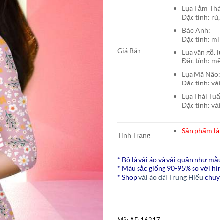
Lụa Tằm T
Đặc tính: rủ,
Bảo A
Đặc tính: mì
Giá Bán
Lụa vân gỗ, 
Đặc tính: mề
Lụa Mã N
Đặc tính: vả
Lụa Thái Tu
Đặc tính: vả
Sản phẩm là 
Tình Trạng
* Bộ là vải áo và vải quần như mẫ
* Màu sắc giống 90-95% so với hìn
* Shop
vải áo dài Trung Hiếu
chuy
Mã:
AD 16217