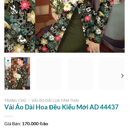
TRANG CHỦ
/
VẢI ÁO DÀI LỤA TẰM THÁI
Vải Áo Dài Hoa Đều Kiểu Mới AD 44437
Giá Bán:
170.000
₫/áo