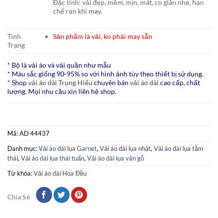
Đặc tính: vải đẹp, mềm, mịn, mát, co giãn nhẹ, hạn
chế rạn khi
may.
Tình
Sản phẩm là vải, ko phải may sẵn
Trạng
* Bộ là vải áo và vải quần như mẫu
* Màu sắc giống 90-95% so với hình ảnh tùy theo thiết bị sử dụng.
* Shop
vải áo dài Trung Hiếu
chuyên bán
vải áo dài
cao cấp, chất
lượng. Mọi nhu cầu xin liên hệ shop.
Mã:
AD 44437
Danh mục:
Vải áo dài lụa Garnet
,
Vải áo dài lụa nhật
,
Vải áo dài lụa tằm
thái
,
Vải áo dài lụa thái tuấn
,
Vải áo dài lụa vân gỗ
Từ khóa:
Vải áo dài Hoa Đều
Chia Sẻ