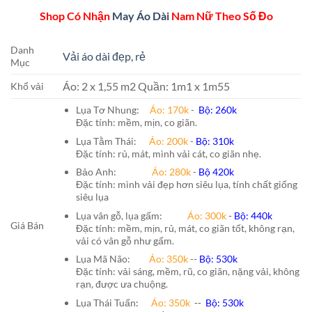
Shop Có Nhận
May Áo Dài
Nam Nữ Theo Số Đo
Danh
Vải áo dài đẹp, rẻ
Mục
Áo: 2 x 1,55 m2 Quần: 1m1 x 1m55
Khổ vải
Lụa Tơ Nhung:
Áo: 170k
-
Bộ: 260k
Đặc tính: mềm, mịn, co giãn.
Lụa Tằm Thái:
Áo: 200k
-
Bộ: 310k
Đặc tính: rủ, mát, mình vải cát, co giãn nhẹ.
Bảo Anh:
Áo: 280k
-
Bộ 420k
Đặc tính: mình vải đẹp hơn siêu lụa, tính chất giống
siêu lụa
Lụa vân gỗ, lụa gấm:
Áo:
300k
-
Bộ:
440k
Giá Bán
Đặc tính: mềm, mịn, rủ, mát, co giãn tốt, không rạn,
vải có vân gỗ như gấm.
Lụa Mã Não:
Áo: 350k
--
Bộ: 530k
Đặc tính: vải sáng, mềm, rũ, co giãn, nặng vải, không
rạn, được ưa chuộng.
Lụa Thái Tuấn
:
Áo:
350k
--
Bộ:
530k