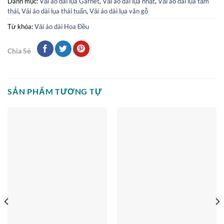
Danh mục:
Vải áo dài lụa Garnet
,
Vải áo dài lụa nhật
,
Vải áo dài lụa tằm
thái
,
Vải áo dài lụa thái tuấn
,
Vải áo dài lụa vân gỗ
Từ khóa:
Vải áo dài Hoa Đều
Chia Sẻ
SẢN PHẨM TƯƠNG TỰ