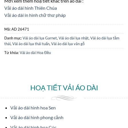
Mời xem thêm hoạ tiết khác trên áo dài :
Vải áo dài hình Thiên Chúa
Vải áo dài in hình chữ thư pháp
Mã:
AD 26471
Danh mục:
Vải áo dài lụa Garnet
,
Vải áo dài lụa nhật
,
Vải áo dài lụa tằm
thái
,
Vải áo dài lụa thái tuấn
,
Vải áo dài lụa vân gỗ
Từ khóa:
Vải áo dài Hoa Đều
HOẠ TIẾT VẢI ÁO DÀI
Vải áo dài hình hoa Sen
Vải áo dài hình phong cảnh
Vải áo dài hình hoa Cúc