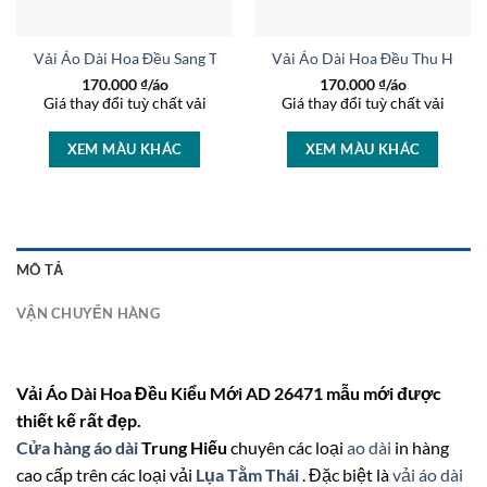
AD 46259
Vải Áo Dài Hoa Đều Sang Trọng AD 36975
Vải Áo Dài Hoa Đều Thu Hút A
170.000
₫/áo
170.000
₫/áo
Giá thay đổi tuỳ chất vải
Giá thay đổi tuỳ chất vải
XEM MÀU KHÁC
XEM MÀU KHÁC
MÔ TẢ
VẬN CHUYỂN HÀNG
Vải Áo Dài Hoa Đều Kiểu Mới AD 26471 mẫu mới được
thiết kế rất đẹp.
Cửa hàng áo dài
Trung Hiếu
chuyên các loại
ao dài
in hàng
cao cấp trên các loại vải
Lụa Tằm Thái
. Đặc biệt là
vải áo dài