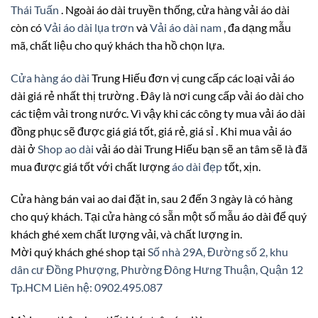
Thái Tuấn
. Ngoài áo dài truyền thống, cửa hàng vải áo dài
còn có
Vải áo dài lụa trơn
và
Vải áo dài nam
, đa dạng mẫu
mã, chất liệu cho quý khách tha hồ chọn lựa.
Cửa hàng áo dài
Trung Hiếu đơn vị cung cấp các loại vải áo
dài giá rẻ nhất thị trường . Đây là nơi cung cấp vải áo dài cho
các tiệm vải trong nước. Vì vậy khi các công ty mua vải áo dài
đồng phục sẽ được giá giá tốt, giá rẻ, giá sỉ . Khi mua vải áo
dài ở
Shop ao dài
vải áo dài Trung Hiếu bạn sẽ an tâm sẽ là đã
mua được giá tốt với chất lượng
áo dài đẹp
tốt, xịn.
Cửa hàng bán vai ao dai đặt in, sau 2 đến 3 ngày là có hàng
cho quý khách. Tại cửa hàng có sẵn một số mẫu áo dài để quý
khách ghé xem chất lượng vải, và chất lượng in.
Mời quý khách ghé shop tại
Số nhà 29A, Đường số 2, khu
dân cư Đồng Phượng, Phường Đông Hưng Thuận, Quận 12
Tp.HCM
Liên hệ: 0902.495.087