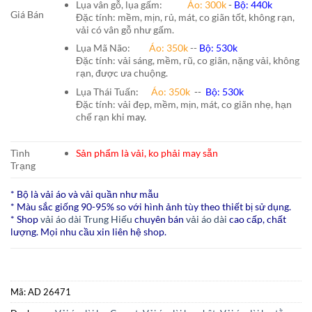
Lụa vân gỗ, lụa gấm:
Áo:
300k
-
Bộ:
440k
Giá Bán
Đặc tính: mềm, mịn, rủ, mát, co giãn tốt, không rạn,
vải có vân gỗ như gấm.
Lụa Mã Não:
Áo: 350k
--
Bộ: 530k
Đặc tính: vải sáng, mềm, rũ, co giãn, nặng vải, không
rạn, được ưa chuộng.
Lụa Thái Tuấn
:
Áo:
350k
--
Bộ:
530k
Đặc tính: vải đẹp, mềm, mịn, mát, co giãn nhẹ, hạn
chế rạn khi
may.
Tình
Sản phẩm là vải, ko phải may sẵn
Trạng
* Bộ là vải áo và vải quần như mẫu
* Màu sắc giống 90-95% so với hình ảnh tùy theo thiết bị sử dụng.
* Shop
vải áo dài Trung Hiếu
chuyên bán
vải áo dài
cao cấp, chất
lượng. Mọi nhu cầu xin liên hệ shop.
Mã:
AD 26471