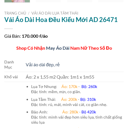
TRANG CHỦ
/
VẢI ÁO DÀI LỤA TẰM THÁI
Vải Áo Dài Hoa Đều Kiểu Mới AD 26471
Giá Bán:
170.000
₫/áo
Shop Có Nhận
May Áo Dài
Nam Nữ Theo Số Đo
Danh
Vải áo dài đẹp, rẻ
Mục
Áo: 2 x 1,55 m2 Quần: 1m1 x 1m55
Khổ vải
Lụa Tơ Nhung:
Áo: 170k
-
Bộ: 260k
Đặc tính: mềm, mịn, co giãn.
Lụa Tằm Thái:
Áo: 200k
-
Bộ: 310k
Đặc tính: rủ, mát, mình vải cát, co giãn nhẹ.
Bảo Anh:
Áo: 280k
-
Bộ 420k
Đặc tính: mình vải đẹp hơn siêu lụa, tính chất giống
siêu lụa