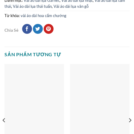
Danh mục:
Vải áo dài lụa Garnet
,
Vải áo dài lụa nhật
,
Vải áo dài lụa tằm
thái
,
Vải áo dài lụa thái tuấn
,
Vải áo dài lụa vân gỗ
Từ khóa:
vải áo dài hoa cẩm chướng
Chia Sẻ
SẢN PHẨM TƯƠNG TỰ