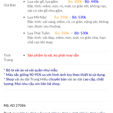
Lụa vân gỗ, lụa gấm:
Áo:
300k
-
Bộ:
440k
Giá Bán
Đặc tính: mềm, mịn, rủ, mát, co giãn tốt, không rạn,
vải có vân gỗ như gấm.
Lụa Mã Não:
Áo: 350k
--
Bộ: 530k
Đặc tính: vải sáng, mềm, rũ, co giãn, nặng vải, không
rạn, được ưa chuộng.
Lụa Thái Tuấn
:
Áo:
350k
--
Bộ:
530k
Đặc tính: vải đẹp, mềm, mịn, mát, co giãn nhẹ, hạn
chế rạn khi
may.
Tình
Sản phẩm là vải, ko phải may sẵn
Trạng
* Bộ là vải áo và vải quần như mẫu
* Màu sắc giống 90-95% so với hình ảnh tùy theo thiết bị sử dụng.
* Shop
vải áo dài Trung Hiếu
chuyên bán
vải áo dài
cao cấp, chất
lượng. Mọi nhu cầu xin liên hệ shop.
Mã:
AD 27086