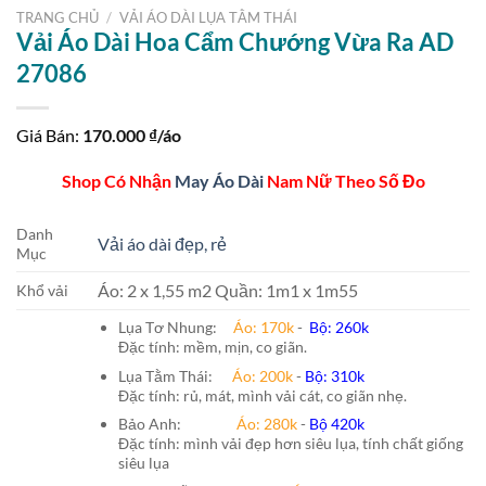
TRANG CHỦ
/
VẢI ÁO DÀI LỤA TẰM THÁI
Vải Áo Dài Hoa Cẩm Chướng Vừa Ra AD
27086
Giá Bán:
170.000
₫/áo
Shop Có Nhận
May Áo Dài
Nam Nữ Theo Số Đo
Danh
Vải áo dài đẹp, rẻ
Mục
Áo: 2 x 1,55 m2 Quần: 1m1 x 1m55
Khổ vải
Lụa Tơ Nhung:
Áo: 170k
-
Bộ: 260k
Đặc tính: mềm, mịn, co giãn.
Lụa Tằm Thái:
Áo: 200k
-
Bộ: 310k
Đặc tính: rủ, mát, mình vải cát, co giãn nhẹ.
Bảo Anh:
Áo: 280k
-
Bộ 420k
Đặc tính: mình vải đẹp hơn siêu lụa, tính chất giống
siêu lụa