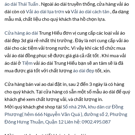
áo dài Thái Tuấn
. Ngoài áo dài truyền thống, cửa hàng vải áo
dài còn có
Vải áo dài lụa trơn
và
Vải áo dài cách tân
, đa dạng
mẫu mã, chất liệu cho quý khách tha hồ chọn lựa.
Cửa hàng áo dài
Trung Hiếu đơn vị cung cấp các loại vải áo
dài đẹp 3d giá rẻ nhất thị trường . Đây là nơi cung cấp vải áo
dài cho các tiệm vải trong nước. Vì vậy khi các tổ chức mua
vải áo dài đồng phục sẽ được giá giá cả rất tốt . Khi mua vải
áo dài ở
Tiệm
vải áo dài Trung Hiếu bạn sẽ an tâm sẽ là đã
mua được giá tốt với chất lượng
áo dài đẹp
tốt, xịn.
Cửa hàng bán vai ao dai đặt in, sau 2 đến 3 ngày là có hàng
cho quý khách. Tại cửa hàng có sẵn một số mẫu áo dài để quý
khách ghé xem chất lượng vải, và chất lượng in.
Mời quý khách ghé shop tại
Số nhà 29A, khu dân cư Đồng
Phượng( hẻm 666 Nguyễn Văn Quá ), đường số 2, Phường
Đông Hưng Thuận, Quận 12
Liên hệ: 0902.495.087