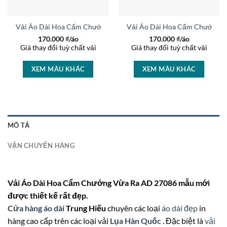
 Thu Hút AD CT3029
Vải Áo Dài Hoa Cẩm Chướng Mới Ra AD 16952
Vải Áo Dài Hoa Cẩm Chướng S
170.000
₫/áo
170.000
₫/áo
Giá thay đổi tuỳ chất vải
Giá thay đổi tuỳ chất vải
XEM MÀU KHÁC
XEM MÀU KHÁC
MÔ TẢ
VẬN CHUYỂN HÀNG
Vải Áo Dài Hoa Cẩm Chướng Vừa Ra AD 27086 mẫu mới
được thiết kế rất đẹp.
Cửa hàng áo dài
Trung Hiếu
chuyên các loại
áo dài đẹp
in
hàng cao cấp trên các loại vải
Lụa Hàn Quốc
. Đặc biệt là
vải