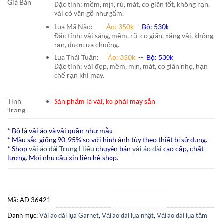
Giá Bán
Đặc tính: mềm, mịn, rủ, mát, co giãn tốt, không rạn,
vải có vân gỗ như gấm.
Lụa Mã Não:
Áo: 350k
--
Bộ: 530k
Đặc tính: vải sáng, mềm, rũ, co giãn, nặng vải, không
rạn, được ưa chuộng.
Lụa Thái Tuấn
:
Áo:
350k
--
Bộ:
530k
Đặc tính: vải đẹp, mềm, mịn, mát, co giãn nhẹ, hạn
chế rạn khi
may.
Tình
Sản phẩm là vải, ko phải may sẵn
Trạng
* Bộ là vải áo và vải quần như mẫu
* Màu sắc giống 90-95% so với hình ảnh tùy theo thiết bị sử dụng.
* Shop
vải áo dài Trung Hiếu
chuyên bán
vải áo dài
cao cấp, chất
lượng. Mọi nhu cầu xin liên hệ shop.
Mã:
AD 36421
Danh mục:
Vải áo dài lụa Garnet
,
Vải áo dài lụa nhật
,
Vải áo dài lụa tằm