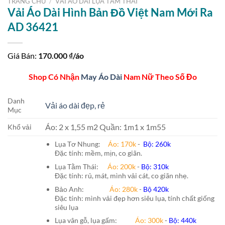
TRANG CHỦ
/
VẢI ÁO DÀI LỤA TẰM THÁI
Vải Áo Dài Hình Bản Đồ Việt Nam Mới Ra
AD 36421
Giá Bán:
170.000
₫/áo
Shop Có Nhận
May Áo Dài
Nam Nữ Theo Số Đo
Danh
Vải áo dài đẹp, rẻ
Mục
Áo: 2 x 1,55 m2 Quần: 1m1 x 1m55
Khổ vải
Lụa Tơ Nhung:
Áo: 170k
-
Bộ: 260k
Đặc tính: mềm, mịn, co giãn.
Lụa Tằm Thái:
Áo: 200k
-
Bộ: 310k
Đặc tính: rủ, mát, mình vải cát, co giãn nhẹ.
Bảo Anh:
Áo: 280k
-
Bộ 420k
Đặc tính: mình vải đẹp hơn siêu lụa, tính chất giống
siêu lụa
Lụa vân gỗ, lụa gấm:
Áo:
300k
-
Bộ:
440k