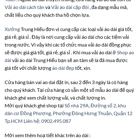
Vải áo dài cách tân
và
Vải áo dài cặp đôi
, đa dạng mẫu mã,
chất liệu cho quý khách tha hồ chọn lựa.
Xưởng
Trung Hiếu đơn vị cung cấp các loại vải áo dài giá tốt,
giá rẻ, giá sỉ . Đây là nơi cung cấp vải áo dài cho các tiệm vải
trong nước. Vì vậy khi các tổ chức mua vải áo dài đồng phục
sẽ được giá giá tốt, giá rẻ, giá sỉ . Khi mua vải áo dài ở
Shop ao
dài
vải áo dài Trung Hiếu bạn sẽ an tâm sẽ là đã mua được
giá tốt với chất lượng
áo dài đẹp
tốt, xịn.
Cửa hàng bán vai ao dai đặt in, sau 2 đến 3 ngày là có hàng
cho quý khách. Tại cửa hàng có sẵn một số mẫu áo dài để quý
khách ghé xem chất lượng vải, và chất lượng in.
Mời quý khách ghé shop tại
Số nhà 29A, Đường số 2, khu
dân cư Đồng Phượng, Phường Đông Hưng Thuận, Quận 12
Tp.HCM
Liên hệ: 0902.495.087
Mời xem thêm hoạ tiết khác trên áo dài :