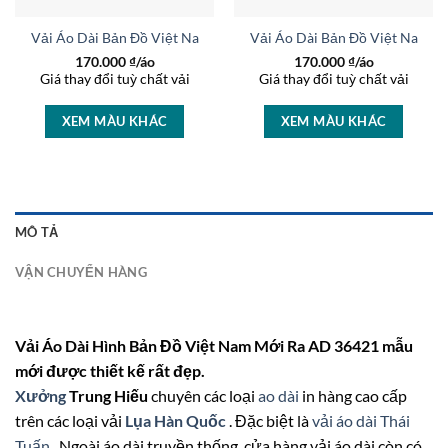
Đồng Vừa Ra AD 35175
Vải Áo Dài Bản Đồ Việt Nam Kiểu Mới AD 42104
Vải Áo Dài Bản Đồ Việt Nam K
170.000
₫/áo
170.000
₫/áo
Giá thay đổi tuỳ chất vải
Giá thay đổi tuỳ chất vải
XEM MÀU KHÁC
XEM MÀU KHÁC
MÔ TẢ
VẬN CHUYỂN HÀNG
Vải Áo Dài Hình Bản Đồ Việt Nam Mới Ra AD 36421 mẫu
mới được thiết kế rất đẹp.
Xưởng
Trung Hiếu
chuyên các loại
ao dài
in hàng cao cấp
trên các loại vải
Lụa Hàn Quốc
. Đặc biệt là
vải áo dài Thái
Tuấn
. Ngoài áo dài truyền thống, cửa hàng vải áo dài còn có