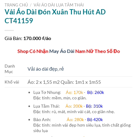
TRANG CHỦ
/
VẢI ÁO DÀI LỤA TẰM THÁI
Vải Áo Dài Đón Xuân Thu Hút AD
CT41159
Giá Bán:
170.000
₫/áo
Shop Có Nhận
May Áo Dài
Nam Nữ Theo Số Đo
Danh
Vải áo dài đẹp, rẻ
Mục
Áo: 2 x 1,55 m2 Quần: 1m1 x 1m55
Khổ vải
Lụa Tơ Nhung:
Áo: 170k
-
Bộ: 260k
Đặc tính: mềm, mịn, co giãn.
Lụa Tằm Thái:
Áo: 200k
-
Bộ: 310k
Đặc tính: rủ, mát, mình vải cát, co giãn nhẹ.
Bảo Anh:
Áo: 280k
-
Bộ 420k
Đặc tính: mình vải đẹp hơn siêu lụa, tính chất giống
siêu lụa