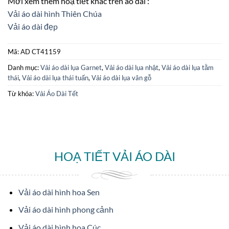
Mời xem thêm hoạ tiết khác trên áo dài :
Vải áo dài hình Thiên Chúa
Vải áo dài đẹp
Mã:
AD CT41159
Danh mục:
Vải áo dài lụa Garnet
,
Vải áo dài lụa nhật
,
Vải áo dài lụa tằm
thái
,
Vải áo dài lụa thái tuấn
,
Vải áo dài lụa vân gỗ
Từ khóa:
Vải Áo Dài Tết
HOẠ TIẾT VẢI ÁO DÀI
Vải áo dài hình hoa Sen
Vải áo dài hình phong cảnh
Vải áo dài hình hoa Cúc