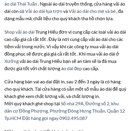
áo dài Thái Tuấn
. Ngoài áo dài truyền thống, cửa hàng vải áo
dài còn có
Vải áo dài lụa trơn
và
Vải áo dài cho mẹ và bé
, đa
dạng mẫu mã, chất liệu cho quý khách tha hồ chọn lựa.
Shop vải áo dài
Trung Hiếu đơn vị cung cấp các loại vải áo dài
cao cấp giá cả rất tốt . Đây là nơi cung cấp vải áo dài cho các
tiệm vải trong nước. Vì vậy khi các công ty mua vải áo dài
đồng phục sẽ được giá giá cả rất tốt . Khi mua vải áo dài ở
Xưởng
vải áo dài Trung Hiếu bạn sẽ an tâm sẽ là đã mua
được giá tốt với chất lượng
áo dài đẹp
cao cấp.
Cửa hàng bán vai ao dai đặt in, sau 2 đến 3 ngày là có hàng
cho quý khách. Tại cửa hàng có sẵn một số mẫu áo dài để quý
khách ghé xem chất lượng vải, và chất lượng in.
Mời quý khách ghé shop tại
Số nhà 29A, Đường số 2, khu
dân cư Đồng Phượng, Phường Đông Hưng Thuận, Quận 12
Tp.HCM
Đặt hàng gọi ngay 0902.495.087