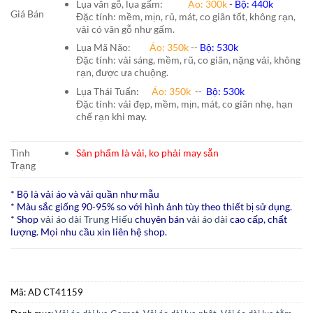
Lụa vân gỗ, lụa gấm:
Áo:
300k
-
Bộ:
440k
Giá Bán
Đặc tính: mềm, mịn, rủ, mát, co giãn tốt, không rạn,
vải có vân gỗ như gấm.
Lụa Mã Não:
Áo: 350k
--
Bộ: 530k
Đặc tính: vải sáng, mềm, rũ, co giãn, nặng vải, không
rạn, được ưa chuộng.
Lụa Thái Tuấn
:
Áo:
350k
--
Bộ:
530k
Đặc tính: vải đẹp, mềm, mịn, mát, co giãn nhẹ, hạn
chế rạn khi
may.
Tình
Sản phẩm là vải, ko phải may sẵn
Trạng
* Bộ là vải áo và vải quần như mẫu
* Màu sắc giống 90-95% so với hình ảnh tùy theo thiết bị sử dụng.
* Shop
vải áo dài Trung Hiếu
chuyên bán
vải áo dài
cao cấp, chất
lượng. Mọi nhu cầu xin liên hệ shop.
Mã:
AD CT41159