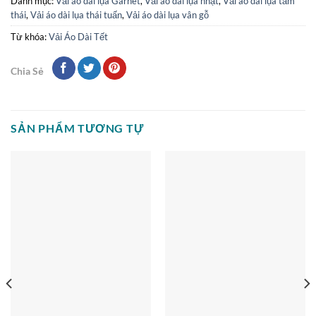
Danh mục:
Vải áo dài lụa Garnet
,
Vải áo dài lụa nhật
,
Vải áo dài lụa tằm
thái
,
Vải áo dài lụa thái tuấn
,
Vải áo dài lụa vân gỗ
Từ khóa:
Vải Áo Dài Tết
Chia Sẻ
SẢN PHẨM TƯƠNG TỰ