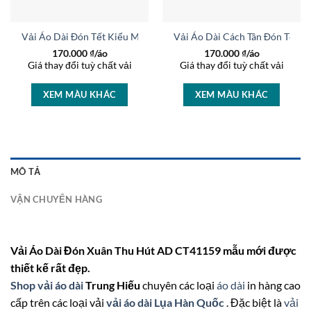
AD 16937
Vải Áo Dài Đón Tết Kiểu Mới AD 44727
Vải Áo Dài Cách Tân Đón Tết 
170.000
₫/áo
170.000
₫/áo
Giá thay đổi tuỳ chất vải
Giá thay đổi tuỳ chất vải
XEM MÀU KHÁC
XEM MÀU KHÁC
MÔ TẢ
VẬN CHUYỂN HÀNG
Vải Áo Dài Đón Xuân Thu Hút AD CT41159 mẫu mới được
thiết kế rất đẹp.
Shop vải áo dài
Trung Hiếu
chuyên các loại
áo dài
in hàng cao
cấp trên các loại vải
vải áo dài Lụa Hàn Quốc
. Đặc biệt là
vải