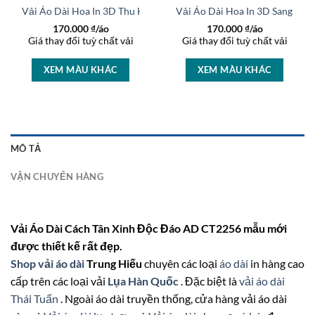
rọng AD 27233
Vải Áo Dài Hoa In 3D Thu Hút AD 46463
Vải Áo Dài Hoa In 3D Sang Trọ
170.000
₫/áo
170.000
₫/áo
Giá thay đổi tuỳ chất vải
Giá thay đổi tuỳ chất vải
XEM MÀU KHÁC
XEM MÀU KHÁC
MÔ TẢ
VẬN CHUYỂN HÀNG
Vải Áo Dài Cách Tân Xinh Độc Đáo AD CT2256 mẫu mới
được thiết kế rất đẹp.
Shop vải áo dài
Trung Hiếu
chuyên các loại
áo dài
in hàng cao
cấp trên các loại vải
Lụa Hàn Quốc
. Đặc biệt là
vải áo dài
Thái Tuấn
. Ngoài áo dài truyền thống, cửa hàng vải áo dài