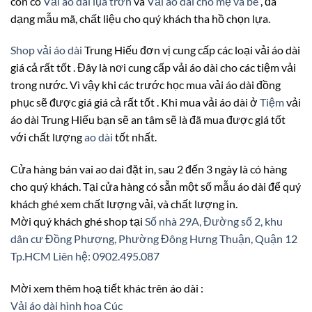
còn có
Vải áo dài lụa trơn
và
Vải áo dài cho mẹ và bé
, đa
dạng mẫu mã, chất liệu cho quý khách tha hồ chọn lựa.
Shop vải áo dài
Trung Hiếu đơn vị cung cấp các loại vải áo dài
giá cả rất tốt . Đây là nơi cung cấp vải áo dài cho các tiệm vải
trong nước. Vì vậy khi các trước học mua vải áo dài đồng
phục sẽ được giá giá cả rất tốt . Khi mua vải áo dài ở
Tiệm
vải
áo dài Trung Hiếu bạn sẽ an tâm sẽ là đã mua được giá tốt
với chất lượng
ao dài
tốt nhất.
Cửa hàng bán vai ao dai đặt in, sau 2 đến 3 ngày là có hàng
cho quý khách. Tại cửa hàng có sẵn một số mẫu áo dài để quý
khách ghé xem chất lượng vải, và chất lượng in.
Mời quý khách ghé shop tại
Số nhà 29A, Đường số 2, khu
dân cư Đồng Phượng, Phường Đông Hưng Thuận, Quận 12
Tp.HCM
Liên hệ: 0902.495.087
Mời xem thêm hoạ tiết khác trên áo dài :
Vải áo dài hình hoa Cúc