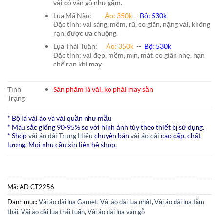
vải có vân gỗ như gấm.
Lụa Mã Não:
Áo: 350k
--
Bộ: 530k
Đặc tính: vải sáng, mềm, rũ, co giãn, nặng vải, không
rạn, được ưa chuộng.
Lụa Thái Tuấn
:
Áo:
350k
--
Bộ:
530k
Đặc tính: vải đẹp, mềm, mịn, mát, co giãn nhẹ, hạn
chế rạn khi
may.
Tình
Sản phẩm là vải, ko phải may sẵn
Trạng
* Bộ là vải áo và vải quần như mẫu
* Màu sắc giống 90-95% so với hình ảnh tùy theo thiết bị sử dụng.
* Shop
vải áo dài Trung Hiếu
chuyên bán
vải áo dài
cao cấp, chất
lượng. Mọi nhu cầu xin liên hệ shop.
Mã:
AD CT2256
Danh mục:
Vải áo dài lụa Garnet
,
Vải áo dài lụa nhật
,
Vải áo dài lụa tằm
thái
,
Vải áo dài lụa thái tuấn
,
Vải áo dài lụa vân gỗ