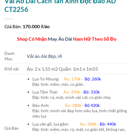
Vải Áo Dài Cách Tân Xinh Độc Đáo AD
CT2256
Giá Bán:
170.000
₫/áo
Shop Có Nhận
May Áo Dài
Nam Nữ Theo Số Đo
Danh
Vải áo dài đẹp, rẻ
Mục
Áo: 2 x 1,55 m2 Quần: 1m1 x 1m55
Khổ vải
Lụa Tơ Nhung:
Áo: 170k
-
Bộ: 260k
Đặc tính: mềm, mịn, co giãn.
Lụa Tằm Thái:
Áo: 200k
-
Bộ: 310k
Đặc tính: rủ, mát, mình vải cát, co giãn nhẹ.
Bảo Anh:
Áo: 280k
-
Bộ 420k
Đặc tính: mình vải đẹp hơn siêu lụa, tính chất giống
siêu lụa
Lụa vân gỗ, lụa gấm:
Áo:
300k
-
Bộ:
440k
Giá Bán
Đặc tính: mềm, mịn, rủ, mát, co giãn tốt, không rạn,