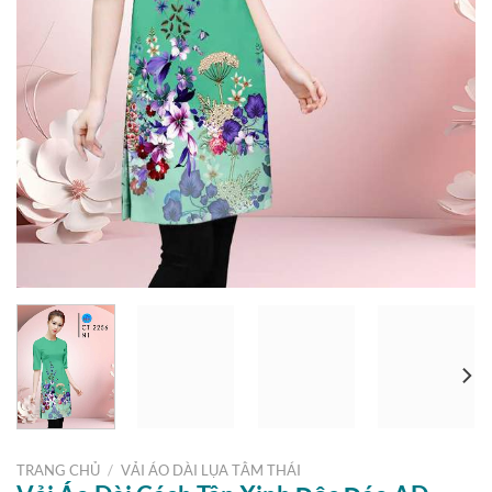
TRANG CHỦ
/
VẢI ÁO DÀI LỤA TẰM THÁI